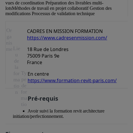
vues de coordination Préparation des livrables multi-
lotsMéthodes de travail en projet collaboratif Gestion des 
modifications Processus de validation technique
Or
CADRES EN MISSION FORMATION
ga
https://www.cadresenmission.com/
nis
Lie
me
18 Rue de Londres
u
75009 Paris 9e
de
France
la
Ty
for
En centre
pe
ma
https://www.formation-revit-paris.com/
de
tio
for
n
Pré-requis
ma
tio
n
Avoir suivi la formation revit architecture
initiation/perfectionnement.