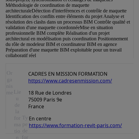
Méthodologie de coordination de maquette 
architecturaleDétection d'interférences et contrôle de maquette 
Identification des conflits entre éléments du projet Analyse et 
résolution des clashs dans un processus BIM Contrôle qualité et 
validation d'une maquette coordonnéeMise en situation 
professionnelle BIM complète Réalisation d'un projet 
architectural en modélisation puis coordination Positionnement 
du rôle de modeleur BIM et coordinateur BIM en agence 
Préparation d'une maquette BIM exploitable pour un travail 
collaboratif réel
Or
CADRES EN MISSION FORMATION
ga
https://www.cadresenmission.com/
nis
Lie
me
18 Rue de Londres
u
75009 Paris 9e
de
France
la
Ty
for
En centre
pe
ma
https://www.formation-revit-paris.com/
de
tio
for
n