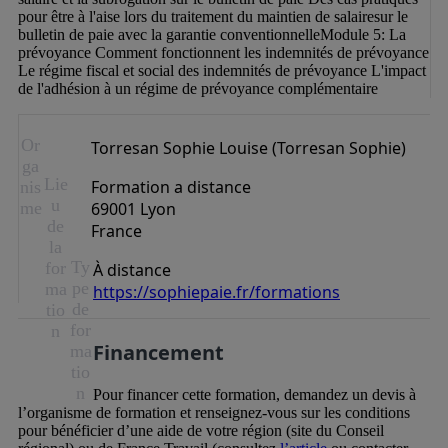
pour être à l'aise lors du traitement du maintien de salairesur le 
bulletin de paie avec la garantie conventionnelleModule 5: La 
prévoyance Comment fonctionnent les indemnités de prévoyance 
Le régime fiscal et social des indemnités de prévoyance L'impact 
de l'adhésion à un régime de prévoyance complémentaire
Or
Torresan Sophie Louise (Torresan Sophie)
ga
Lie
Formation a distance
nis
u
me
69001 Lyon
de
France
la
Ty
for
À distance
pe
ma
https://sophiepaie.fr/formations
de
tio
for
n
Financement
ma
tio
n
Pour financer cette formation, demandez un devis à
l’organisme de formation et renseignez-vous sur les conditions
pour bénéficier d’une aide de votre région (site du Conseil