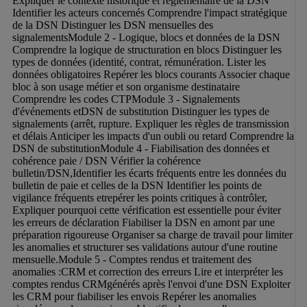
Expliquer le contexte historique et réglementaire de la DSN 
Identifier les acteurs concernés Comprendre l'impact stratégique 
de la DSN Distinguer les DSN mensuelles des 
signalementsModule 2 - Logique, blocs et données de la DSN 
Comprendre la logique de structuration en blocs Distinguer les 
types de données (identité, contrat, rémunération. Lister les 
données obligatoires Repérer les blocs courants Associer chaque 
bloc à son usage métier et son organisme destinataire 
Comprendre les codes CTPModule 3 - Signalements 
d'événements etDSN de substitution Distinguer les types de 
signalements (arrêt, rupture. Expliquer les règles de transmission 
et délais Anticiper les impacts d'un oubli ou retard Comprendre la 
DSN de substitutionModule 4 - Fiabilisation des données et 
cohérence paie / DSN Vérifier la cohérence 
bulletin/DSN,Identifier les écarts fréquents entre les données du 
bulletin de paie et celles de la DSN Identifier les points de 
vigilance fréquents etrepérer les points critiques à contrôler, 
Expliquer pourquoi cette vérification est essentielle pour éviter 
les erreurs de déclaration Fiabiliser la DSN en amont par une 
préparation rigoureuse Organiser sa charge de travail pour limiter 
les anomalies et structurer ses validations autour d'une routine 
mensuelle.Module 5 - Comptes rendus et traitement des 
anomalies :CRM et correction des erreurs Lire et interpréter les 
comptes rendus CRMgénérés après l'envoi d'une DSN Exploiter 
les CRM pour fiabiliser les envois Repérer les anomalies 