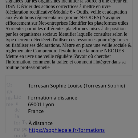
signalées par les organismes Identifier la source d'une erreur en 
DSN Décider des actions correctrices à mettre en uvre 
(déclaration rectificative)Module 6 - Outils, veille et adaptation 
aux évolutions réglementaires (norme NEODES) Naviguer 
efficacement sur Net-entreprises Identifier les plateformes utiles 
S'orienter parmi les différentes plateformes mises à disposition 
par les organismes sociaux Identifier laquelle consulter selon le 
type d'erreur détectéeet d'utiliser ces ressources pour régulariser 
ou fiabiliser ses déclarations. Mettre en place une veille sociale & 
réglementaire Comprendre l'évolution de la norme NEODES 
Mettre en uvre une veille régulière S'avoir où chercher 
l'information, comment la traiter, et comment l'intégrer dans sa 
routine professionnelle
Or
Torresan Sophie Louise (Torresan Sophie)
ga
Lie
Formation a distance
nis
u
me
69001 Lyon
de
France
la
Ty
for
À distance
pe
ma
https://sophiepaie.fr/formations
de
tio