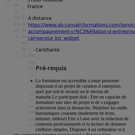
de
France
la
Ty
for
À distance
pe
ma
https://www.ab-conseil-formations.com/servic
de
tio
accompagnement-cr%C3%A9ation-d-entreprise
for
n
ral=service_list_widget
ma
tio
La
Certifiante
n
for
ma
Pré-requis
tio
n
est
La formation est accessible a toute personne
disposant d un projet de creation d entreprise,
-
quel que soit le secteur ou le niveau de
ell
maturite.Le participant doit : Etre en capacite de
e
formaliser une idee de projet et de s engager
cer
activement dans la demarche, Maitriser les outils
tifi
bureautiques courants (traitement de texte,
ant
internet, tableur) Etre a l aise avec la redaction de
contenus professionnels et la lecture de donnees
e ?
chiffrees simples, Disposer d un ordinateur et d
une connexion internet pour le suivi a distance.Une