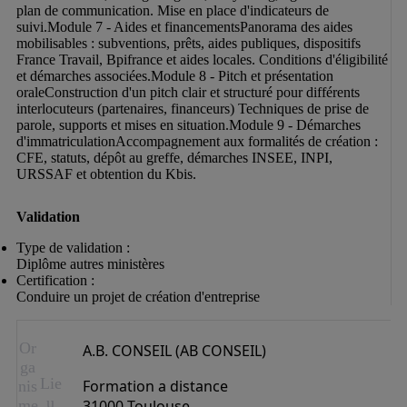
plan de communication. Mise en place d'indicateurs de 
suivi.Module 7 - Aides et financementsPanorama des aides 
mobilisables : subventions, prêts, aides publiques, dispositifs 
France Travail, Bpifrance et aides locales. Conditions d'éligibilité 
et démarches associées.Module 8 - Pitch et présentation 
oraleConstruction d'un pitch clair et structuré pour différents 
interlocuteurs (partenaires, financeurs) Techniques de prise de 
parole, supports et mises en situation.Module 9 - Démarches 
d'immatriculationAccompagnement aux formalités de création : 
CFE, statuts, dépôt au greffe, démarches INSEE, INPI, 
URSSAF et obtention du Kbis.
Validation
Type de validation :

Diplôme autres ministères
Certification :

Conduire un projet de création d'entreprise
Or
A.B. CONSEIL (AB CONSEIL)
ga
Lie
Formation a distance
nis
u
me
31000 Toulouse