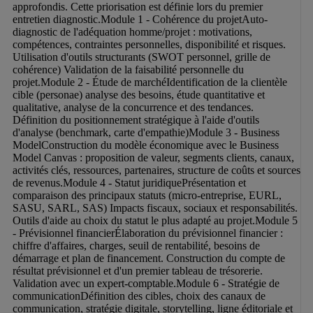
approfondis. Cette priorisation est définie lors du premier 
entretien diagnostic.Module 1 - Cohérence du projetAuto-
diagnostic de l'adéquation homme/projet : motivations, 
compétences, contraintes personnelles, disponibilité et risques. 
Utilisation d'outils structurants (SWOT personnel, grille de 
cohérence) Validation de la faisabilité personnelle du 
projet.Module 2 - Étude de marchéIdentification de la clientèle 
cible (personae) analyse des besoins, étude quantitative et 
qualitative, analyse de la concurrence et des tendances. 
Définition du positionnement stratégique à l'aide d'outils 
d'analyse (benchmark, carte d'empathie)Module 3 - Business 
ModelConstruction du modèle économique avec le Business 
Model Canvas : proposition de valeur, segments clients, canaux, 
activités clés, ressources, partenaires, structure de coûts et sources 
de revenus.Module 4 - Statut juridiquePrésentation et 
comparaison des principaux statuts (micro-entreprise, EURL, 
SASU, SARL, SAS) Impacts fiscaux, sociaux et responsabilités. 
Outils d'aide au choix du statut le plus adapté au projet.Module 5 
- Prévisionnel financierÉlaboration du prévisionnel financier : 
chiffre d'affaires, charges, seuil de rentabilité, besoins de 
démarrage et plan de financement. Construction du compte de 
résultat prévisionnel et d'un premier tableau de trésorerie. 
Validation avec un expert-comptable.Module 6 - Stratégie de 
communicationDéfinition des cibles, choix des canaux de 
communication, stratégie digitale, storytelling, ligne éditoriale et 