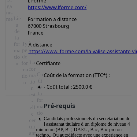
L'Forme
ga
https://www.lforme.com/
nis
Lie
me
Formation a distance
u
67000 Strasbourg
de
France
la
Ty
for
À distance
pe
ma
https://www.lforme.com/la-valise-assistante-vir
de
tio
La
for
Certifiante
n
for
ma
Co
Coût de la formation (TTC*) :
ma
tio
ût
tio
n
- Coût total : 2500.0 €
de
n
la
est
for
-
Pré-requis
ma
ell
tio
e
Candidats professionnels du secretariat ou de
n
cer
l assistanat titulaire d un diplome de niveau 4
tifi
minimum (BP, BT, DAEU, Bac, Bac pro ou
ant
techno...Ou autodidacte avec une experience en