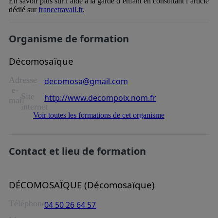
En savoir plus sur l’aide à la garde d’enfant en consultant l’article
dédié sur
francetravail.fr
.
Organisme de formation
Décomosaïque
Adresse
decomosa@gmail.com
e-
Site
http://www.decompoix.nom.fr
mail
internet
Voir toutes les formations de cet organisme
Contact et lieu de formation
DÉCOMOSAÏQUE (Décomosaïque)
Téléphone
04 50 26 64 57