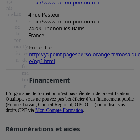
ga
http://www.decompoix.nom.fr
nis
Lie
me
4 rue Pasteur
u
http://www.decompoix.nom.fr
de
74200 Thonon-les-Bains
la
France
for
ma
Ty
En centre
tio
pe
http://ydpeint.pagesperso-orange.fr/mosaiqu
n
de
e/pg2.html
for
ma
Financement
tio
n
L’organisme de formation n’est pas détenteur de la certification
Qualiopi, vous ne pouvez pas bénéficier d’un financement public
(France Travail, Conseil Régional, OPCO …) ou utiliser vos
droits CPF via
Mon Compte Formation
.
Rémunérations et aides