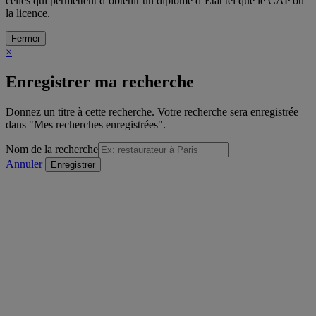
celles qui permettent d’obtenir un diplôme d’Etat tel que le CAP ou
la licence.
Fermer
×
Enregistrer ma recherche
Donnez un titre à cette recherche. Votre recherche sera enregistrée
dans "Mes recherches enregistrées".
Nom de la recherche
Annuler
/
sur
Voir la formation précédente
Détail de la formation
"Voir la formation suivante
Imprimer
Envoyer à un ami