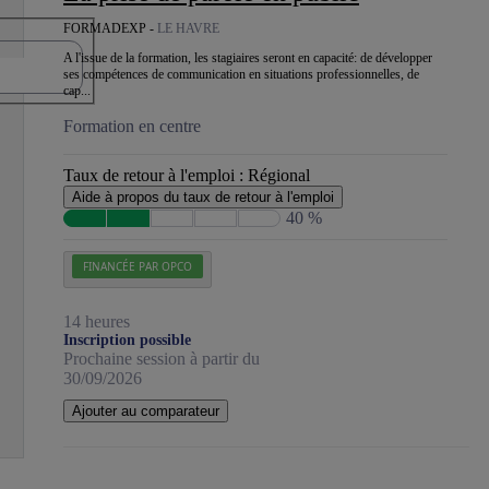
FORMADEXP -
LE HAVRE
A l'issue de la formation, les stagiaires seront en capacité: de développer
ses compétences de communication en situations professionnelles, de
cap...
Formation en centre
Taux de retour à l'emploi :
Régional
Aide à propos du taux de retour à l'emploi
40 %
FINANCÉE PAR OPCO
14 heures
Inscription possible
Prochaine session à partir du
30/09/2026
Ajouter au comparateur