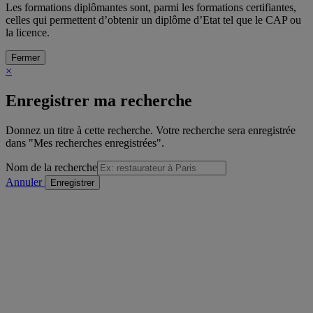
Les formations diplômantes sont, parmi les formations certifiantes,
celles qui permettent d’obtenir un diplôme d’Etat tel que le CAP ou
la licence.
Fermer
×
Enregistrer ma recherche
Donnez un titre à cette recherche. Votre recherche sera enregistrée
dans "Mes recherches enregistrées".
Nom de la recherche
Annuler
/
sur
Voir la formation précédente
Détail de la formation
"Voir la formation suivante
Imprimer
Envoyer à un ami