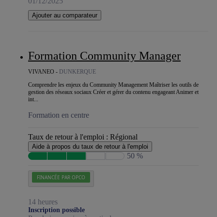
01/12/2025
Ajouter au comparateur
Formation Community Manager
VIVANEO -
DUNKERQUE
Comprendre les enjeux du Community Management Maîtriser les outils de
gestion des réseaux sociaux Créer et gérer du contenu engageant Animer et
int...
Formation en centre
Taux de retour à l'emploi :
Régional
Aide à propos du taux de retour à l'emploi
50 %
FINANCÉE PAR OPCO
14 heures
Inscription possible