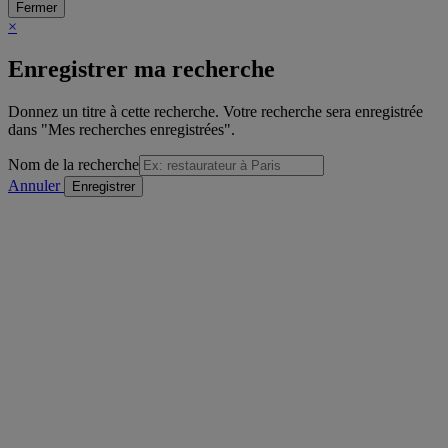
Fermer
×
Enregistrer ma recherche
Donnez un titre à cette recherche. Votre recherche sera enregistrée
dans "Mes recherches enregistrées".
Nom de la recherche
Annuler
/
sur
Voir la formation précédente
Détail de la formation
"Voir la formation suivante
Imprimer
Envoyer à un ami