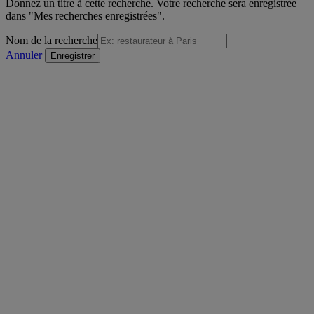
Donnez un titre à cette recherche. Votre recherche sera enregistrée
dans "Mes recherches enregistrées".
Nom de la recherche
Annuler
/
sur
Voir la formation précédente
Détail de la formation
"Voir la formation suivante
Imprimer
Envoyer à un ami