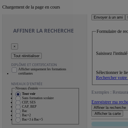
Chargement de la page en cours
Envoyer à un ami
AFFINER
LA RECHERCHE
Formulaire de re
×
Saisissez l'intitu
Tout réinitialiser
DIPLÔME ET CERTIFICATION
Afficher uniquement les formations
Sélectionner le li
certifiantes
Rechercher votre
NIVEAUX D'ENTRÉE
Niveaux d'entrée
Exemples : Restaura
Tout voir
Sans formation scolaire
Enregistrer ma rech
CEP, SES
CAP, BEP
Affiner
la recherche
Bac
Afficher la
carte
Bac+2
Bac+3 à Bac+5