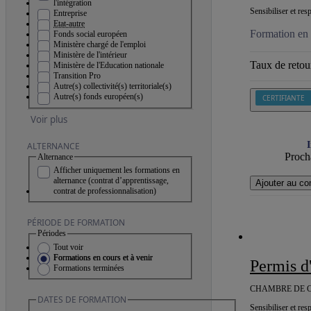
l'intégration
Sensibiliser et res
Entreprise
Etat-autre
Formation en 
Fonds social européen
Ministère chargé de l'emploi
Ministère de l'intérieur
Taux de retour
Ministère de l'Education nationale
Transition Pro
Autre(s) collectivité(s) territoriale(s)
Autre(s) fonds européen(s)
CERTIFIANTE
Voir plus
I
ALTERNANCE
Procha
Alternance
Afficher uniquement les formations en
alternance (contrat d’apprentissage,
Ajouter au co
contrat de professionnalisation)
PÉRIODE DE FORMATION
Périodes
Tout voir
Formations en cours et à venir
Permis 
Formations terminées
CHAMBRE DE C
DATES DE FORMATION
Sensibiliser et res