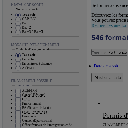
NIVEAUX DE SORTIE
Se former à distance
Niveaux de sortie
Découvrez les forma
Tout voir
CAP, BEP
Vous pouvez précise
Bac
Recherchez une for
Bac+2
Bac+3 à Bac+5
546 forma
MODALITÉ D'ENSEIGNEMENT
Modalité d'enseignement
Pertinence
Trier par
Tout voir
En centre
En centre et à distance
Date de session
À distance
Afficher la carte
FINANCEMENT POSSIBLE
Financeur :
AGEFIPH
Conseil Régional
OPCO
France Travail
Bénéficiaire de l'action
CGET (ex ACSE)
Permis 
Commune
Conseil départemental
CHAMBRE DE C
Office français de l'immigration et de