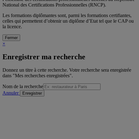
National des Certifications Professionnelles (RNCP).
Les formations diplômantes sont, parmi les formations certifiantes,
celles qui permettent d’obtenir un diplôme d’Etat tel que le CAP ou
la licence.
Fermer
×
Enregistrer ma recherche
Donnez un titre à cette recherche. Votre recherche sera enregistrée
dans "Mes recherches enregistrées".
Nom de la recherche
Annuler
/
sur
Voir la formation précédente
Détail de la formation
"Voir la formation suivante
Imprimer
Envoyer à un ami