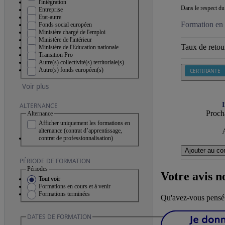
l'intégration
Dans le respect du 
Entreprise
Etat-autre
Formation en 
Fonds social européen
Ministère chargé de l'emploi
Ministère de l'intérieur
Taux de retour
Ministère de l'Education nationale
Transition Pro
Autre(s) collectivité(s) territoriale(s)
Autre(s) fonds européen(s)
CERTIFIANTE
Voir plus
I
ALTERNANCE
Procha
Alternance
Afficher uniquement les formations en
alternance (contrat d’apprentissage,
A
contrat de professionnalisation)
Ajouter au co
PÉRIODE DE FORMATION
Périodes
Votre avis n
Tout voir
Formations en cours et à venir
Formations terminées
Qu'avez-vous pensé 
DATES DE FORMATION