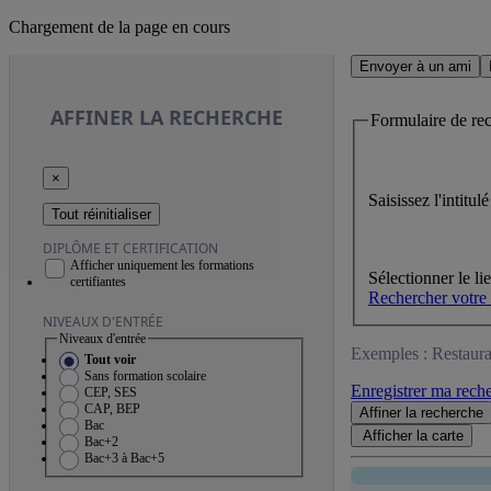
Chargement de la page en cours
Envoyer à un ami
AFFINER
LA RECHERCHE
Formulaire de re
×
Saisissez l'intitu
Tout réinitialiser
DIPLÔME ET CERTIFICATION
Afficher uniquement les formations
Sélectionner le li
certifiantes
Rechercher votre
NIVEAUX D'ENTRÉE
Niveaux d'entrée
Exemples : Restaura
Tout voir
Sans formation scolaire
Enregistrer ma rech
CEP, SES
CAP, BEP
Affiner
la recherche
Bac
Afficher la
carte
Bac+2
Bac+3 à Bac+5