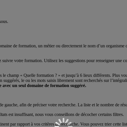
sous.
aine de formation, un métier ou directement le nom d’un organisme de fo
ez suivre votre formation. Utilisez les suggestions pour renseigner un
le champ « Quelle formation ? » et jusqu’à 6 lieux différents. Plus vou
 suggérés, le ou les mots saisis librement sont recherchés sur l’intégrali
he avec un seul domaine de formation suggéré.
e gauche, afin de préciser votre recherche. La liste et le nombre de résu
ltats est insuffisant, nous vous conseillons de décocher certains filtres.
ertinent par rapport à vos critères de recherche. Vous pouvez trier cette li