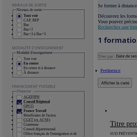
NIVEAUX DE SORTIE
Se former à distance
Niveaux de sortie
Découvrez les forma
Tout voir
CAP, BEP
Vous pouvez précise
Bac
Recherchez une for
Bac+2
Bac+3 à Bac+5
1 formati
MODALITÉ D'ENSEIGNEMENT
Modalité d'enseignement
Date de ses
Trier par
Tout voir
En centre
En centre et à distance
Pertinence
À distance
Afficher la carte
FINANCEMENT POSSIBLE
Financeur :
AGEFIPH
Conseil Régional
OPCO
France Travail
Bénéficiaire de l'action
CGET (ex ACSE)
Titre profe
Commune
Conseil départemental
SUD PRÉVENTIO
Office français de l'immigration et de