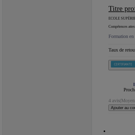
Titre p
ECOLE SUPÉRI
Compétences attest
Formation en 
Taux de retour
CERTIFIANTE
I
Procha
4 avis
(Moyenn
Ajouter au co