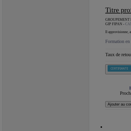
Titre pr
GROUPEMENT D'
GIP FIPAN -
CA
Il approvisionne, ag
Formation en 
Taux de retour
CERTIFIANTE
I
Procha
Ajouter au co