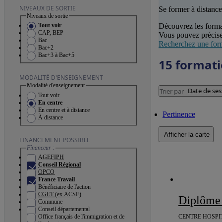
NIVEAUX DE SORTIE
Se former à distance
Niveaux de sortie
Découvrez les forma
Tout voir
CAP, BEP
Vous pouvez précise
Bac
Recherchez une for
Bac+2
Bac+3 à Bac+5
15 format
MODALITÉ D'ENSEIGNEMENT
Modalité d'enseignement
Date de ses
Trier par
Tout voir
En centre
En centre et à distance
Pertinence
À distance
Afficher la carte
FINANCEMENT POSSIBLE
Financeur :
AGEFIPH
Conseil Régional
OPCO
France Travail
Bénéficiaire de l'action
CGET (ex ACSE)
Diplôme
Commune
Conseil départemental
CENTRE HOSPIT
Office français de l'immigration et de