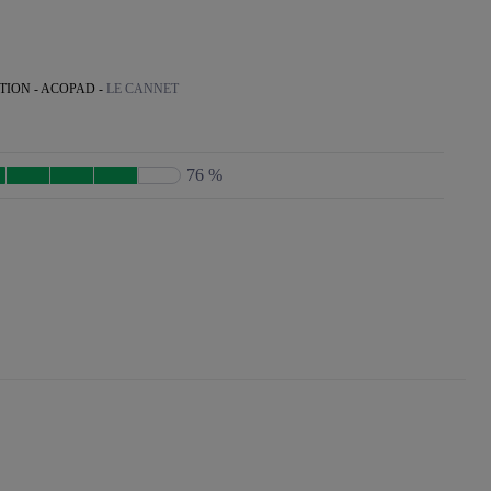
ION - ACOPAD -
LE CANNET
76 %