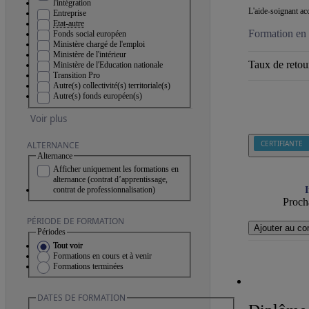
l'intégration
L'aide-soignant acc
Entreprise
Etat-autre
Formation en 
Fonds social européen
Ministère chargé de l'emploi
Ministère de l'intérieur
Taux de retour
Ministère de l'Education nationale
Transition Pro
Autre(s) collectivité(s) territoriale(s)
Autre(s) fonds européen(s)
Voir plus
CERTIFIANTE
ALTERNANCE
Alternance
Afficher uniquement les formations en
alternance (contrat d’apprentissage,
contrat de professionnalisation)
I
Procha
PÉRIODE DE FORMATION
Ajouter au co
Périodes
Tout voir
Formations en cours et à venir
Formations terminées
DATES DE FORMATION