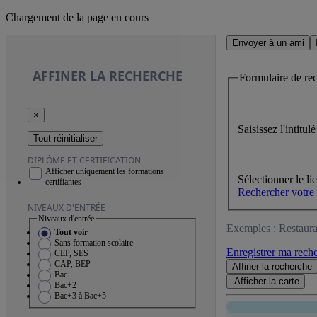
Chargement de la page en cours
Envoyer à un ami
AFFINER
LA RECHERCHE
Formulaire de re
×
Saisissez l'intitu
Tout réinitialiser
DIPLÔME ET CERTIFICATION
Afficher uniquement les formations
Sélectionner le li
certifiantes
Rechercher votre
NIVEAUX D'ENTRÉE
Niveaux d'entrée
Exemples : Restaura
Tout voir
Sans formation scolaire
Enregistrer ma rech
CEP, SES
CAP, BEP
Affiner
la recherche
Bac
Afficher la
carte
Bac+2
Bac+3 à Bac+5