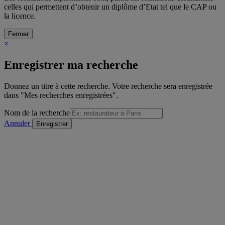
celles qui permettent d’obtenir un diplôme d’Etat tel que le CAP ou
la licence.
Fermer
×
Enregistrer ma recherche
Donnez un titre à cette recherche. Votre recherche sera enregistrée
dans "Mes recherches enregistrées".
Nom de la recherche
Annuler
/
sur
Voir la formation précédente
Détail de la formation
"Voir la formation suivante
Imprimer
Envoyer à un ami