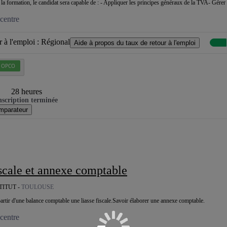
la formation, le candidat sera capable de : - Appliquer les principes généraux de la TVA- Gérer
centre
 à l'emploi :
Régional
Aide à propos du taux de retour à l'emploi
R OPCO
28 heures
nscription terminée
mparateur
fiscale et annexe comptable
TITUT -
TOULOUSE
partir d'une balance comptable une liasse fiscale.Savoir élaborer une annexe comptable.
centre