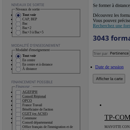
NIVEAUX DE SORTIE
Se former à distance
Niveaux de sortie
Découvrez les forma
Tout voir
CAP, BEP
Vous pouvez précise
Bac
Recherchez une for
Bac+2
Bac+3 à Bac+5
3043 form
MODALITÉ D'ENSEIGNEMENT
Modalité d'enseignement
Pertinence
Trier par
Tout voir
En centre
En centre et à distance
Date de session
À distance
Afficher la carte
FINANCEMENT POSSIBLE
Financeur :
AGEFIPH
Conseil Régional
OPCO
France Travail
Bénéficiaire de l'action
CGET (ex ACSE)
TP-CO
Commune
Conseil départemental
MAYOTTE CONS
Office français de l'immigration et de