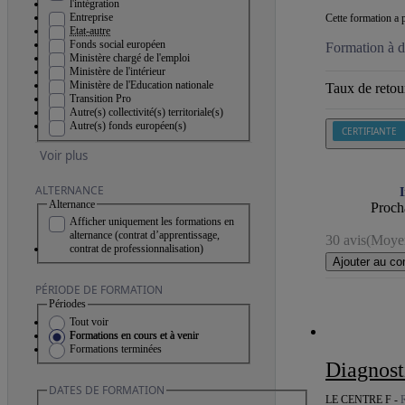
l'intégration
Entreprise
Cette formation a p
Etat-autre
Fonds social européen
Formation à d
Ministère chargé de l'emploi
Ministère de l'intérieur
Ministère de l'Education nationale
Taux de retour
Transition Pro
Autre(s) collectivité(s) territoriale(s)
Autre(s) fonds européen(s)
CERTIFIANTE
Voir plus
ALTERNANCE
I
Alternance
Procha
Afficher uniquement les formations en
alternance (contrat d’apprentissage,
30 avis
(Moyen
contrat de professionnalisation)
Ajouter au co
PÉRIODE DE FORMATION
Périodes
Tout voir
Formations en cours et à venir
Formations terminées
Diagnos
DATES DE FORMATION
LE CENTRE F -