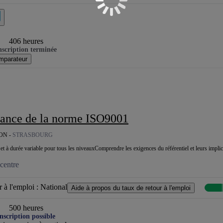
406 heures
nscription terminée
mparateur
ssance de la norme ISO9001
ON -
STRASBOURG
t à durée variable pour tous les niveauxComprendre les exigences du référentiel et leurs implicat
centre
 à l'emploi :
National
Aide à propos du taux de retour à l'emploi
500 heures
nscription possible