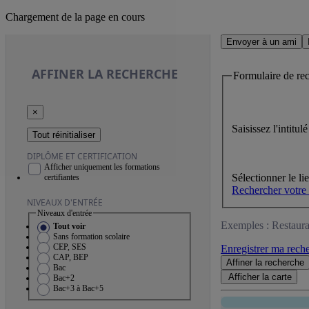
Chargement de la page en cours
Envoyer à un ami
AFFINER
LA RECHERCHE
Formulaire de re
×
Saisissez l'intitu
Tout réinitialiser
DIPLÔME ET CERTIFICATION
Afficher uniquement les formations
Sélectionner le li
certifiantes
Rechercher votre
NIVEAUX D'ENTRÉE
Niveaux d'entrée
Exemples : Restaura
Tout voir
Sans formation scolaire
CEP, SES
Enregistrer ma rech
CAP, BEP
Affiner
la recherche
Bac
Afficher la
carte
Bac+2
Bac+3 à Bac+5