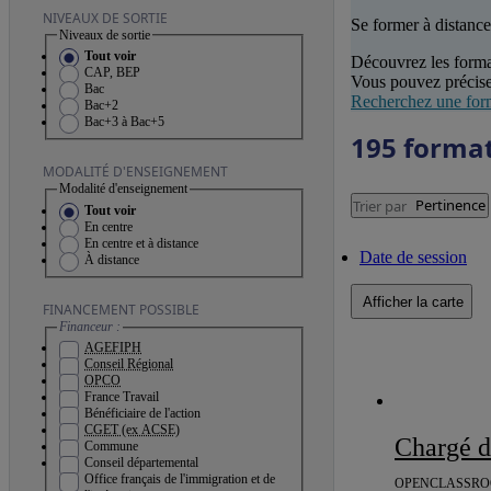
NIVEAUX DE SORTIE
Se former à distance
Niveaux de sortie
Tout voir
Découvrez les forma
CAP, BEP
Vous pouvez précise
Bac
Recherchez une for
Bac+2
Bac+3 à Bac+5
195 forma
MODALITÉ D'ENSEIGNEMENT
Modalité d'enseignement
Pertinence
Trier par
Tout voir
En centre
En centre et à distance
Date de session
À distance
Afficher la carte
FINANCEMENT POSSIBLE
Financeur :
AGEFIPH
Conseil Régional
OPCO
France Travail
Bénéficiaire de l'action
CGET (ex ACSE)
Chargé 
Commune
Conseil départemental
Office français de l'immigration et de
OPENCLASSR