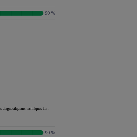
90 %
es diagnostiqueurs techniques im...
90 %