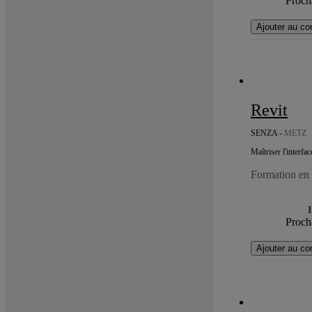
Procha
Ajouter au co
Revit
SENZA -
METZ
Maîtriser l'interf
Formation en c
I
Procha
Ajouter au co