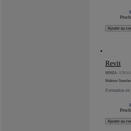
I
Procha
Ajouter au co
Revit
SENZA -
STRA
Maîtriser l'interf
Formation en c
I
Procha
Ajouter au co