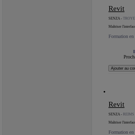
Revit
SENZA -
TROYE
Maîtriser l'interf
Formation en c
I
Procha
Ajouter au co
Revit
SENZA -
REIMS
Maîtriser l'interf
Formation en c