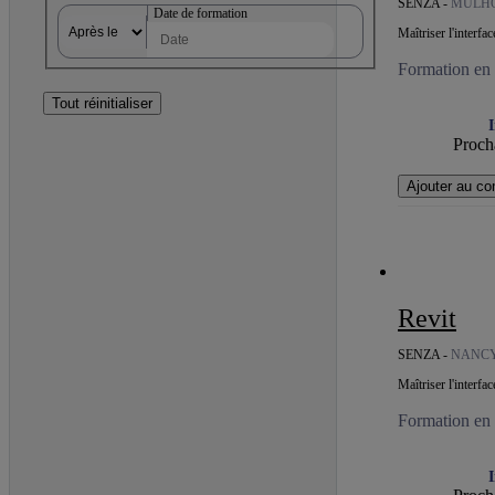
SENZA -
MULH
Date de formation
Maîtriser l'interf
Formation en c
Tout réinitialiser
I
Procha
Ajouter au co
Revit
SENZA -
NANC
Maîtriser l'interf
Formation en c
I