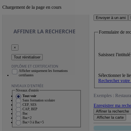
Chargement de la page en cours
Envoyer à un ami
AFFINER
LA RECHERCHE
Formulaire de re
×
Saisissez l'intitu
Tout réinitialiser
DIPLÔME ET CERTIFICATION
Afficher uniquement les formations
Sélectionner le li
certifiantes
Rechercher votre
NIVEAUX D'ENTRÉE
Niveaux d'entrée
Exemples : Restaura
Tout voir
Sans formation scolaire
CEP, SES
Enregistrer ma rech
CAP, BEP
Affiner
la recherche
Bac
Afficher la
carte
Bac+2
Bac+3 à Bac+5