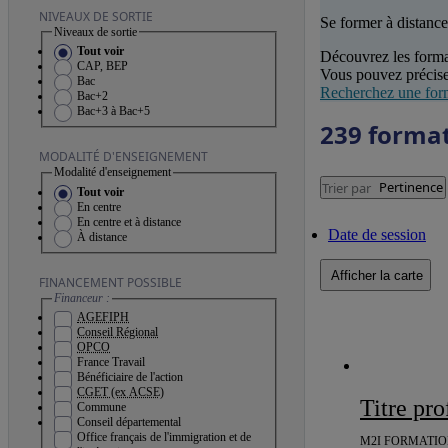
NIVEAUX DE SORTIE
Se former à distance
Niveaux de sortie
Tout voir
Découvrez les forma
CAP, BEP
Vous pouvez précise
Bac
Recherchez une for
Bac+2
Bac+3 à Bac+5
239 forma
MODALITÉ D'ENSEIGNEMENT
Modalité d'enseignement
Pertinence
Trier par
Tout voir
En centre
En centre et à distance
Date de session
À distance
Afficher la carte
FINANCEMENT POSSIBLE
Financeur :
AGEFIPH
Conseil Régional
OPCO
France Travail
Bénéficiaire de l'action
CGET (ex ACSE)
Titre p
Commune
Conseil départemental
Office français de l'immigration et de
M2I FORMATIO