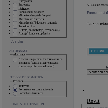
l'intégration
Entreprise
A l'issue de cette
Etat-autre
Fonds social européen
Formation à d
Ministère chargé de l'emploi
Ministère de l'intérieur
Ministère de l'Education nationale
Taux de retour
Transition Pro
Autre(s) collectivité(s) territoriale(s)
Autre(s) fonds européen(s)
Voir plus
ALTERNANCE
CERTIFIANTE
Alternance
Afficher uniquement les formations en
alternance (contrat d’apprentissage,
contrat de professionnalisation)
I
Ajouter au co
PÉRIODE DE FORMATION
Périodes
Tout voir
Formations en cours et à venir
Formations terminées
Revit
DATES DE FORMATION