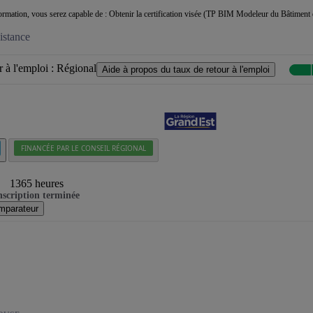
 formation, vous serez capable de : Obtenir la certification visée (TP BIM Modeleur du Bâtiment d
istance
 à l'emploi :
Régional
Aide à propos du taux de retour à l'emploi
FINANCÉE PAR LE CONSEIL RÉGIONAL
1365 heures
nscription terminée
mparateur