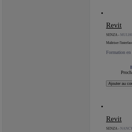
Revit
SENZA -
MULH
Maîtriser l'interf
Formation en c
I
Procha
Ajouter au co
Revit
SENZA -
NANC