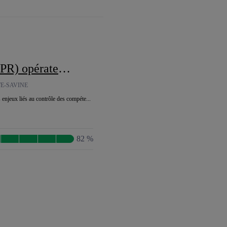
proximité des réseaux
E-SAVINE
enjeux liés au contrôle des compéte...
82 %