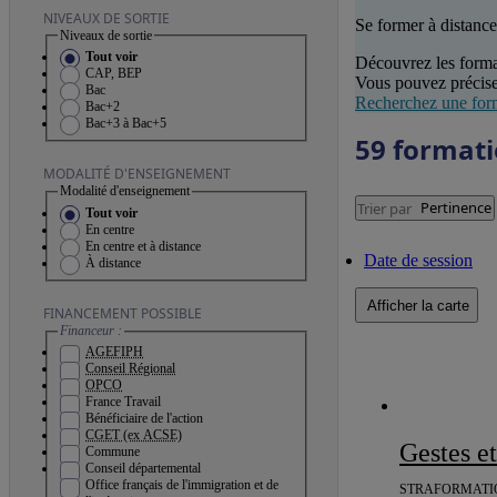
NIVEAUX DE SORTIE
Se former à distance
Niveaux de sortie
Tout voir
Découvrez les forma
CAP, BEP
Vous pouvez précise
Bac
Recherchez une for
Bac+2
Bac+3 à Bac+5
59 format
MODALITÉ D'ENSEIGNEMENT
Modalité d'enseignement
Pertinence
Trier par
Tout voir
En centre
En centre et à distance
Date de session
À distance
Afficher la carte
FINANCEMENT POSSIBLE
Financeur :
AGEFIPH
Conseil Régional
OPCO
France Travail
Bénéficiaire de l'action
CGET (ex ACSE)
Gestes e
Commune
Conseil départemental
Office français de l'immigration et de
STRAFORMATI