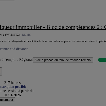
eur immobilier - Bloc de compétences 2 : Conduire une mission de diagn
Y (WA METZ) -
REIMS
en uvre des diagnostics constitutifs de la mission selon un processus coordonné visant à optimis
entre et à distance
 à l'emploi :
Régional
Aide à propos du taux de retour à l'emploi
217 heures
nscription possible
ine session à partir du
01/01/2026
mparateur