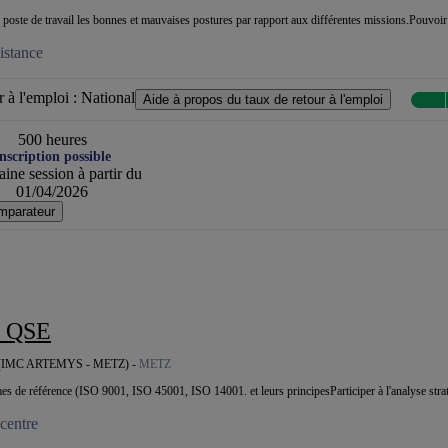
poste de travail les bonnes et mauvaises postures par rapport aux différentes missions.Pouvoir ci
istance
 à l'emploi :
National
Aide à propos du taux de retour à l'emploi
500 heures
nscription possible
ine session à partir du
01/04/2026
mparateur
r QSE
IMC ARTEMYS - METZ) -
METZ
es de référence (ISO 9001, ISO 45001, ISO 14001. et leurs principesParticiper à l'analyse straté
centre