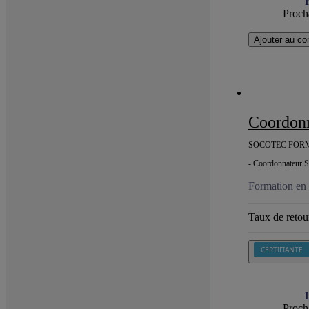
I
Procha
Ajouter au co
Coordonna
SOCOTEC FOR
- Coordonnateur SP
Formation en 
Taux de retour
CERTIFIANTE
I
Procha