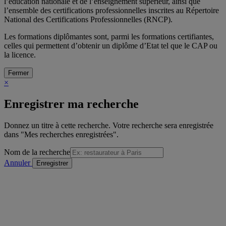
l’éducation nationale et de l’enseignement supérieur, ainsi que
l’ensemble des certifications professionnelles inscrites au Répertoire
National des Certifications Professionnelles (RNCP).
Les formations diplômantes sont, parmi les formations certifiantes,
celles qui permettent d’obtenir un diplôme d’Etat tel que le CAP ou
la licence.
Fermer
×
Enregistrer ma recherche
Donnez un titre à cette recherche. Votre recherche sera enregistrée
dans "Mes recherches enregistrées".
Nom de la recherche
Annuler
/
sur
Voir la formation précédente
Détail de la formation
"Voir la formation suivante