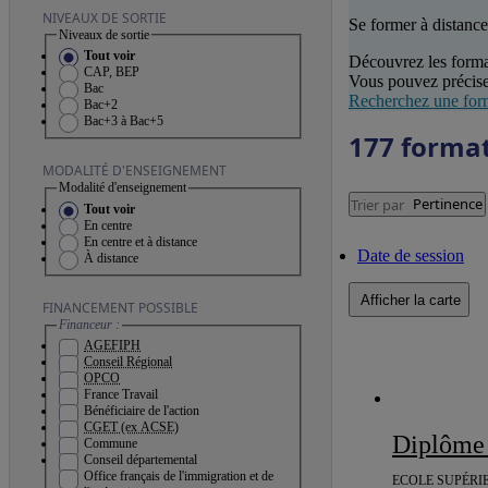
NIVEAUX DE SORTIE
Se former à distance
Niveaux de sortie
Tout voir
Découvrez les forma
CAP, BEP
Vous pouvez précise
Bac
Recherchez une for
Bac+2
Bac+3 à Bac+5
177 forma
MODALITÉ D'ENSEIGNEMENT
Modalité d'enseignement
Pertinence
Trier par
Tout voir
En centre
En centre et à distance
Date de session
À distance
Afficher la carte
FINANCEMENT POSSIBLE
Financeur :
AGEFIPH
Conseil Régional
OPCO
France Travail
Bénéficiaire de l'action
CGET (ex ACSE)
Diplôme
Commune
Conseil départemental
Office français de l'immigration et de
ECOLE SUPÉRIE