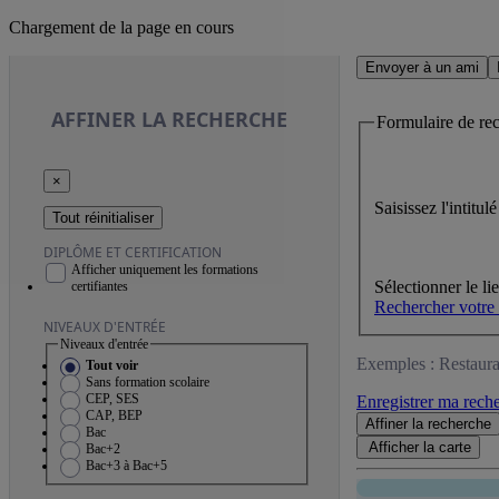
Chargement de la page en cours
Envoyer à un ami
AFFINER
LA RECHERCHE
Formulaire de re
×
Saisissez l'intitu
Tout réinitialiser
DIPLÔME ET CERTIFICATION
Afficher uniquement les formations
Sélectionner le li
certifiantes
Rechercher votre
NIVEAUX D'ENTRÉE
Niveaux d'entrée
Exemples : Restaura
Tout voir
Sans formation scolaire
CEP, SES
Enregistrer ma rech
CAP, BEP
Affiner
la recherche
Bac
Afficher la
carte
Bac+2
Bac+3 à Bac+5