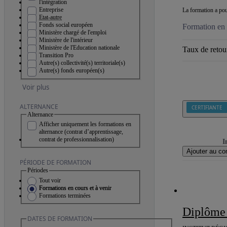
l'intégration
Entreprise
La formation a pour
Etat-autre
Fonds social européen
Formation en 
Ministère chargé de l'emploi
Ministère de l'intérieur
Ministère de l'Education nationale
Taux de retour
Transition Pro
Autre(s) collectivité(s) territoriale(s)
Autre(s) fonds européen(s)
Voir plus
ALTERNANCE
CERTIFIANTE
Alternance
Afficher uniquement les formations en
alternance (contrat d’apprentissage,
contrat de professionnalisation)
I
Ajouter au co
PÉRIODE DE FORMATION
Périodes
Tout voir
Formations en cours et à venir
Formations terminées
Diplôme
DATES DE FORMATION