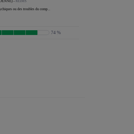
DENNE) -
REIMS
sychiques ou des troubles du comp...
74 %