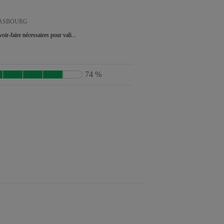
ASBOURG
oir-faire nécessaires pour vali...
74 %