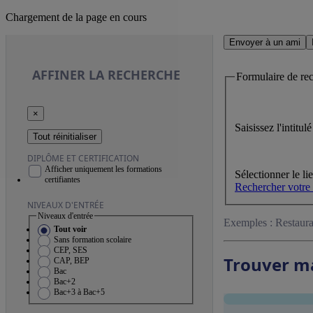
Chargement de la page en cours
Envoyer à un ami
AFFINER
LA RECHERCHE
Formulaire de re
×
Saisissez l'intitu
Tout réinitialiser
DIPLÔME ET CERTIFICATION
Afficher uniquement les formations
Sélectionner le li
certifiantes
Rechercher votre
NIVEAUX D'ENTRÉE
Niveaux d'entrée
Exemples : Restaura
Tout voir
Sans formation scolaire
CEP, SES
Trouver ma
CAP, BEP
Bac
Bac+2
Bac+3 à Bac+5