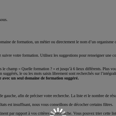
sous.
aine de formation, un métier ou directement le nom d’un organisme de fo
ez suivre votre formation. Utilisez les suggestions pour renseigner un
le champ « Quelle formation ? » et jusqu’à 6 lieux différents. Plus vou
 suggérés, le ou les mots saisis librement sont recherchés sur l’intégrali
he avec un seul domaine de formation suggéré.
e gauche, afin de préciser votre recherche. La liste et le nombre de résu
ltats est insuffisant, nous vous conseillons de décocher certains filtres.
ertinent par rapport à vos critères de recherche. Vous pouvez trier cette li