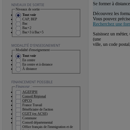
Se former à distance
NIVEAUX DE SORTIE
Niveaux de sortie
Découvrez les forma
Tout voir
Vous pouvez précise
CAP, BEP
Recherchez une for
Bac
Bac+2
Bac+3 à Bac+5
Saisissez un métier,
(une
ville, un code posta
MODALITÉ D'ENSEIGNEMENT
Modalité d'enseignement
Tout voir
En centre
En centre et à distance
À distance
FINANCEMENT POSSIBLE
Financeur :
AGEFIPH
Conseil Régional
OPCO
France Travail
Bénéficiaire de l'action
CGET (ex ACSE)
Commune
Conseil départemental
Office français de l'immigration et de