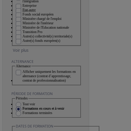
l'intégration
Entreprise
Etat-autre
Fonds social européen
Ministère chargé de l'emploi
Ministère de l'intérieur
Ministère de l'Education nationale
Transition Pro
Autre(s) collectivité(s) territoriale(s)
Autre(s) fonds européen(s)
Voir plus
ALTERNANCE
Alternance
Afficher uniquement les formations en
alternance (contrat d’apprentissage,
contrat de professionnalisation)
PÉRIODE DE FORMATION
Périodes
Tout voir
Formations en cours et à venir
Formations terminées
DATES DE FORMATION