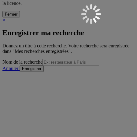
la licence.
Fermer
×
Enregistrer ma recherche
Donnez un titre à cette recherche. Votre recherche sera enregistrée
dans "Mes recherches enregistrées".
Nom de la recherche
Annuler
/
sur
Voir la formation précédente
Détail de la formation
"Voir la formation suivante
Imprimer
Envoyer à un ami