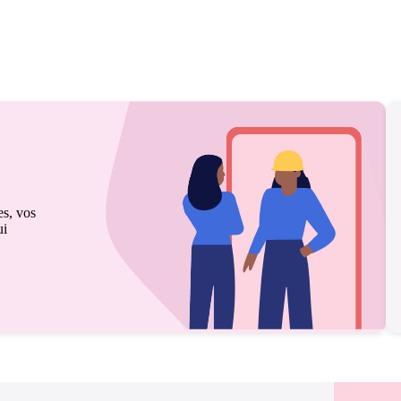
es, vos
ui