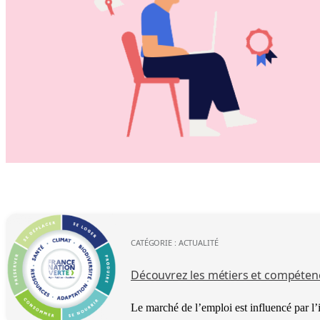
CATÉGORIE :
ACTUALITÉ
Découvrez les métiers et compétenc
Le marché de l’emploi est influencé par l