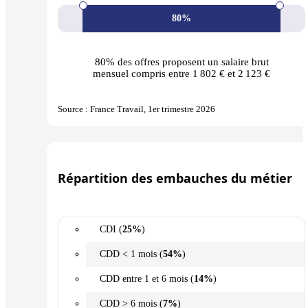
80%
80% des offres
proposent un salaire brut
mensuel compris entre 1 802 € et 2 123 €
Source : France Travail, 1er trimestre 2026
Répartition des embauches du métier
CDI (
25%
)
CDD < 1 mois (
54%
)
CDD entre 1 et 6 mois (
14%
)
CDD > 6 mois (
7%
)