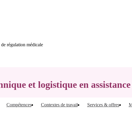
e de régulation médicale
hnique et logistique en assistanc
Compétences
Contextes de travail
Services & offres
M