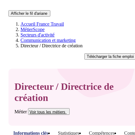
Afficher le fil d'ariane
Accueil France Travail
MétierScope
Secteurs d'activité
Communication et marketing
Directeur / Directrice de création
Télécharger
la fiche emploi
Directeur / Directrice de
création
Métier
Voir tous
les métiers
Informations clés
Statistiques
Compétences
Conte