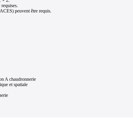
c + 2.
 requises.
CACES) peuvent être requis.
ion A chaudronnerie
ique et spatiale
nerie