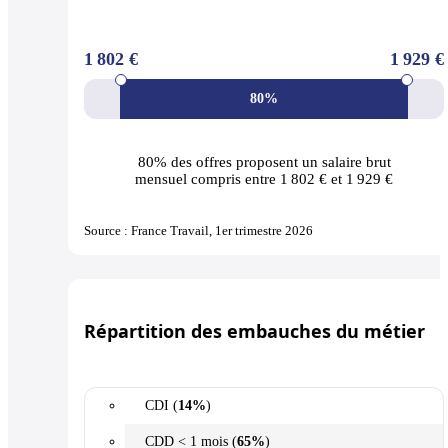
1 802 €
1 929 €
80%
80% des offres
proposent un salaire brut
mensuel compris entre 1 802 € et 1 929 €
Source : France Travail, 1er trimestre 2026
Répartition des embauches du métier
CDI (
14%
)
CDD < 1 mois (
65%
)