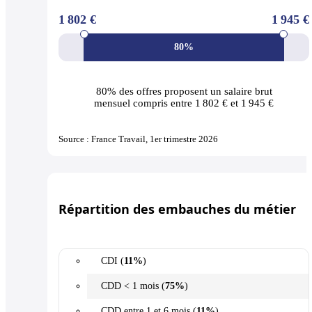
1 802 €
1 945 €
80%
80% des offres
proposent un salaire brut
mensuel compris entre 1 802 € et 1 945 €
Source : France Travail, 1er trimestre 2026
Répartition des embauches du métier
CDI (
11%
)
CDD < 1 mois (
75%
)
CDD entre 1 et 6 mois (
11%
)