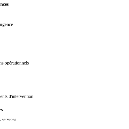
ences
'urgence
ns opérationnels
ents d'intervention
es
s services