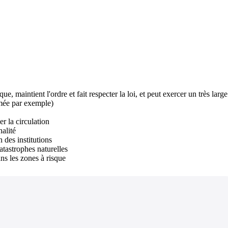
ue, maintient l'ordre et fait respecter la loi, et peut exercer un très lar
rmée par exemple)
er la circulation
nalité
n des institutions
atastrophes naturelles
ns les zones à risque