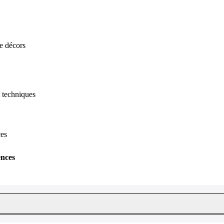
de décors
t techniques
ces
ences