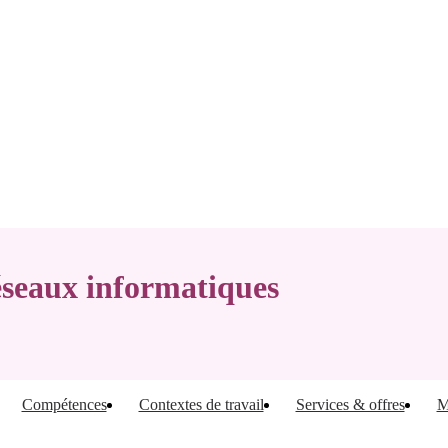
éseaux informatiques
Compétences
Contextes de travail
Services & offres
M