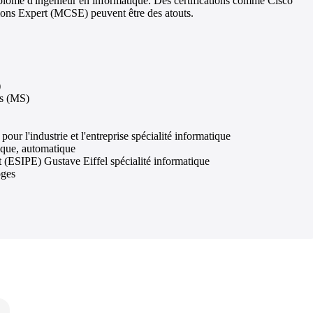
plôme d'ingénieur en informatique. Des certifications comme Cisco
ons Expert (MCSE) peuvent être des atouts.
)
es (MS)
our l'industrie et l'entreprise spécialité informatique
nique, automatique
t (ESIPE) Gustave Eiffel spécialité informatique
oges