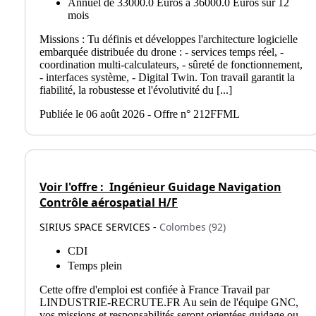
Annuel de 33000.0 Euros à 36000.0 Euros sur 12
mois
Missions : Tu définis et développes l'architecture logicielle
embarquée distribuée du drone : - services temps réel, -
coordination multi-calculateurs, - sûreté de fonctionnement,
- interfaces système, - Digital Twin. Ton travail garantit la
fiabilité, la robustesse et l'évolutivité du [...]
Publiée le 06 août 2026 - Offre n° 212FFML
Voir l'offre :
Ingénieur Guidage Navigation
Contrôle aérospatial H/F
SIRIUS SPACE SERVICES -
Colombes (92)
CDI
Temps plein
Cette offre d'emploi est confiée à France Travail par
LINDUSTRIE-RECRUTE.FR Au sein de l'équipe GNC,
vos missions et responsabilités seront orientées guidage ou