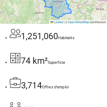
Leaflet
|
©
OpenStreetMap
contributors
1,251,060
Habitants
74 km²
Superficie
3,714
Offres d'emploi