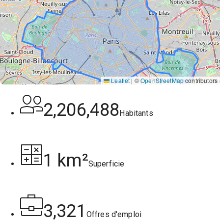
Leaflet
|
©
OpenStreetMap
contributors
2,206,488
Habitants
1 km²
Superficie
3,321
Offres d'emploi