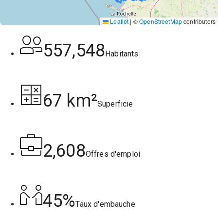
Leaflet
|
©
OpenStreetMap
contributors
557,548
Habitants
67 km²
Superficie
2,608
Offres d'emploi
45%
Taux d'embauche