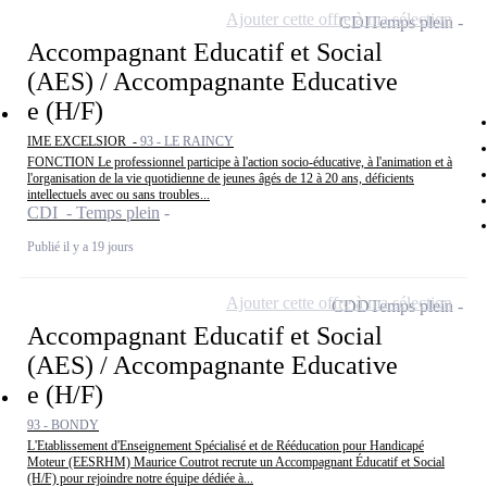
Ajouter cette offre à ma sélection
CDI
Temps plein
Accompagnant Educatif et Social
(AES) / Accompagnante Educative
e (H/F)
IME EXCELSIOR -
93 - LE RAINCY
FONCTION Le professionnel participe à l'action socio-éducative, à l'animation et à
l'organisation de la vie quotidienne de jeunes âgés de 12 à 20 ans, déficients
intellectuels avec ou sans troubles...
CDI - Temps plein
Publié il y a 19 jours
Ajouter cette offre à ma sélection
CDD
Temps plein
Accompagnant Educatif et Social
(AES) / Accompagnante Educative
e (H/F)
93 - BONDY
L'Etablissement d'Enseignement Spécialisé et de Rééducation pour Handicapé
Moteur (EESRHM) Maurice Coutrot recrute un Accompagnant Éducatif et Social
(H/F) pour rejoindre notre équipe dédiée à...