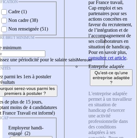
IFICATION
par France travail,
Cap emploi et ses
Cadre (1)
partenaires pour ses
actions concrètes en
Non cadre (38)
faveur du recrutement,
Non renseignée (51)
de l’intégration et de
l’accompagnement de
IRE BRUT MINIMUM
ses collaborateurs en
situation de handicap.
re minimum
Pour en savoir plus,
consultez cet article
.
ssez une périodicité pour le salaire saisi
Entreprise adaptée
NITÉS
Qu'est-ce qu'une
z parmi les 1ers à postuler
entreprise adaptée
résultats
?
urquoi serez-vous parmi les
L'entreprise adaptée
premiers à postuler ?
permet à un travailleur
es de plus de 15 jours,
en situation de
tant moins de 4 candidatures
handicap d'exercer
t France Travail est informé)
une activité
ICAP
professionnelle dans
des conditions
Employeur handi-
adaptées à ses
engagé (2)
capacités. Pour en