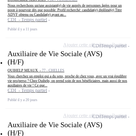
Nous recherchons un/une assistant(e) de vie auprès de personnes âgées pour un
poste à pourvoir dès que possible. Profil recherché: candidat(e) diplômé(e) Titre
ADVF obtenu ou Candidat(e) ayant au...
CDI - Temps partiel
Publié il y a 11 jours
Ajouter cette offre à ma sélection
CDI
Temps partiel
Auxiliaire de Vie Sociale (AVS)
(H/F)
OUIHELP MEAUX -
77 - CHELLES
Vous cherchez un emploi qui a du sens, proche de chez vous, avec un vrai équilibre
vie pro/perso ? Chez Ouihelp, on prend soin de nos bénéficiaires. mais aussi de nos
auxiliaires de vie ! Ce que...
CDI - Temps partiel
Publié il y a 20 jours
Ajouter cette offre à ma sélection
CDI
Temps partiel
Auxiliaire de Vie Sociale (AVS)
(H/F)