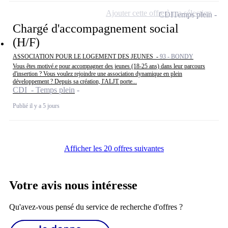
Ajouter cette offre à ma sélection
CDI
Temps plein
Chargé d'accompagnement social
(H/F)
ASSOCIATION POUR LE LOGEMENT DES JEUNES -
93 - BONDY
Vous êtes motivé.e pour accompagner des jeunes (18-25 ans) dans leur parcours
d'insertion ? Vous voulez rejoindre une association dynamique en plein
développement ? Depuis sa création, l'ALJT porte...
CDI - Temps plein
Publié il y a 5 jours
Afficher les 20 offres suivantes
Votre avis nous intéresse
Qu'avez-vous pensé du service de recherche d'offres ?