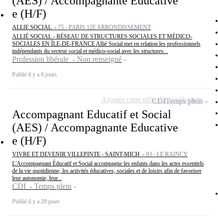
(AES) / Accompagnante Educative
e (H/F)
ALLIE SOCIAL -
75 - PARIS 12E ARRONDISSEMENT
ALLIÉ SOCIAL - RÉSEAU DE STRUCTURES SOCIALES ET MÉDICO-
SOCIALES EN ÎLE-DE-FRANCE Allié Social met en relation les professionnels
indépendants du secteur social et médico-social avec les structures...
Profession libérale - Non renseigné
Publié il y a 6 jours
Ajouter cette offre à ma sélection
CDI
Temps plein
Accompagnant Educatif et Social
(AES) / Accompagnante Educative
e (H/F)
VIVRE ET DEVENIR VILLEPINTE - SAINT-MICH -
93 - LE RAINCY
L'Accompagnant Éducatif et Social accompagne les enfants dans les actes essentiels
de la vie quotidienne, les activités éducatives, sociales et de loisirs afin de favoriser
leur autonomie, leur...
CDI - Temps plein
Publié il y a 20 jours