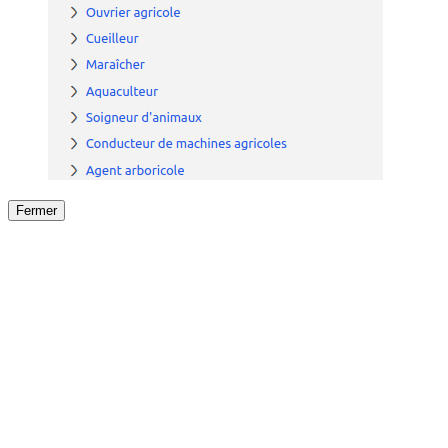
Fermer
Fermer
le détail de l'offre
/
Offre
sur
Offre précéden