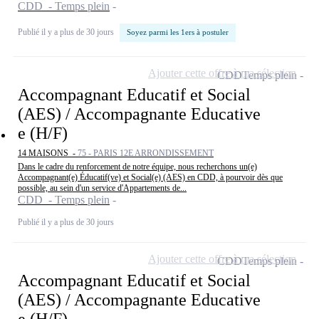
CDD - Temps plein
Publié il y a plus de 30 jours
Soyez parmi les 1ers à postuler
Ajouter cette offre à ma sélection
CDD
Temps plein
Accompagnant Educatif et Social
(AES) / Accompagnante Educative
e (H/F)
14 MAISONS -
75 - PARIS 12E ARRONDISSEMENT
Dans le cadre du renforcement de notre équipe, nous recherchons un(e)
Accompagnant(e) Éducatif(ve) et Social(e) (AES) en CDD, à pourvoir dès que
possible, au sein d'un service d'Appartements de...
CDD - Temps plein
Publié il y a plus de 30 jours
Ajouter cette offre à ma sélection
CDD
Temps plein
Accompagnant Educatif et Social
(AES) / Accompagnante Educative
e (H/F)