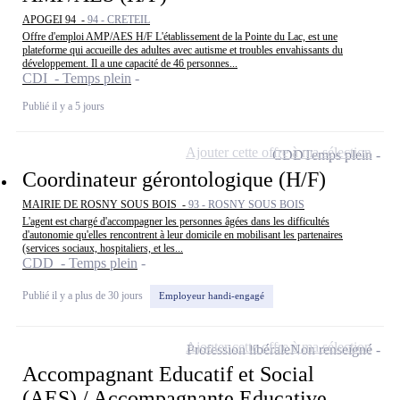
APOGEI 94 -
94 - CRETEIL
Offre d'emploi AMP/AES H/F L'établissement de la Pointe du Lac, est une
plateforme qui accueille des adultes avec autisme et troubles envahissants du
développement. Il a une capacité de 46 personnes...
CDI - Temps plein
Publié il y a 5 jours
Ajouter cette offre à ma sélection
CDD
Temps plein
Coordinateur gérontologique (H/F)
MAIRIE DE ROSNY SOUS BOIS -
93 - ROSNY SOUS BOIS
L'agent est chargé d'accompagner les personnes âgées dans les difficultés
d'autonomie qu'elles rencontrent à leur domicile en mobilisant les partenaires
(services sociaux, hospitaliers, et les...
CDD - Temps plein
Publié il y a plus de 30 jours
Employeur handi-engagé
Ajouter cette offre à ma sélection
Profession libérale
Non renseigné
Accompagnant Educatif et Social
(AES) / Accompagnante Educative