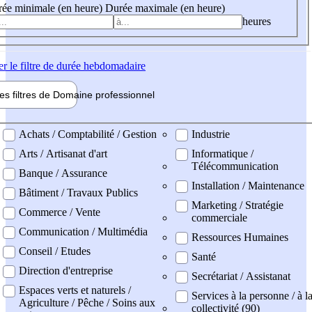
ée minimale (en heure)
Durée maximale (en heure)
heures
er
le filtre de durée hebdomadaire
les filtres de
Domaine pro
fessionnel
ne professionel
Achats / Comptabilité / Gestion
Industrie
Arts / Artisanat d'art
Informatique /
Télécommunication
Banque / Assurance
Installation / Maintenance
Bâtiment / Travaux Publics
Marketing / Stratégie
Commerce / Vente
commerciale
Communication / Multimédia
Ressources Humaines
Conseil / Etudes
Santé
Direction d'entreprise
Secrétariat / Assistanat
Espaces verts et naturels /
Services à la personne / à l
Agriculture / Pêche / Soins aux
collectivité (90)