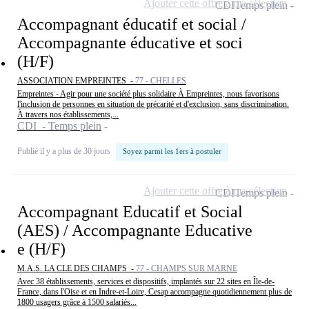
Ajouter cette offre à ma sélection
CDI
Temps plein
Accompagnant éducatif et social /
Accompagnante éducative et soci
(H/F)
ASSOCIATION EMPREINTES -
77 - CHELLES
Empreintes - Agir pour une société plus solidaire À Empreintes, nous favorisons
l'inclusion de personnes en situation de précarité et d'exclusion, sans discrimination.
À travers nos établissements,...
CDI - Temps plein
Publié il y a plus de 30 jours
Soyez parmi les 1ers à postuler
Ajouter cette offre à ma sélection
CDI
Temps plein
Accompagnant Educatif et Social
(AES) / Accompagnante Educative
e (H/F)
M.A.S. LA CLE DES CHAMPS -
77 - CHAMPS SUR MARNE
Avec 38 établissements, services et dispositifs, implantés sur 22 sites en Île-de-
France, dans l'Oise et en Indre-et-Loire, Cesap accompagne quotidiennement plus de
1800 usagers grâce à 1500 salariés...