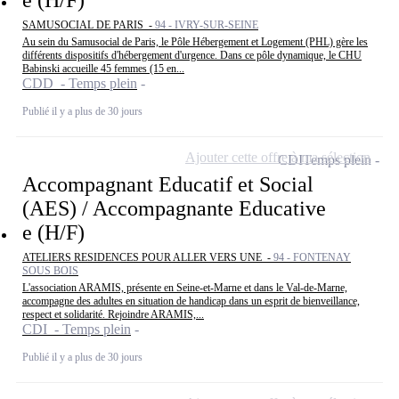
SAMUSOCIAL DE PARIS -
94 - IVRY-SUR-SEINE
Au sein du Samusocial de Paris, le Pôle Hébergement et Logement (PHL) gère les
différents dispositifs d'hébergement d'urgence. Dans ce pôle dynamique, le CHU
Babinski accueille 45 femmes (15 en...
CDD - Temps plein
Publié il y a plus de 30 jours
Ajouter cette offre à ma sélection
CDI
Temps plein
Accompagnant Educatif et Social
(AES) / Accompagnante Educative
e (H/F)
ATELIERS RESIDENCES POUR ALLER VERS UNE -
94 - FONTENAY
SOUS BOIS
L'association ARAMIS, présente en Seine-et-Marne et dans le Val-de-Marne,
accompagne des adultes en situation de handicap dans un esprit de bienveillance,
respect et solidarité. Rejoindre ARAMIS,...
CDI - Temps plein
Publié il y a plus de 30 jours