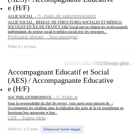
e (H/F)
ALLIE SOCIAL -
75 - PARIS 20E ARRONDISSEMENT
ALLIÉ SOCIAL - RÉSEAU DE STRUCTURES SOCIALES ET MÉDICO-
SOCIALES EN ÎLE-DE-FRANCE Allié Social met en relation les professionnels
indépendants du secteur social et médico-social avec les structures...
Profession libérale - Non renseigné
Publié il y a 6 jours
Ajouter cette offre à ma sélection
CDI
Temps plein
Accompagnant Educatif et Social
(AES) / Accompagnante Educative
e (H/F)
SOC PHILANTHROPIQUE -
75 - PARIS 20
Sous la responsabilité du chef de service, vous aurez pour mission de : -
Accompagner les résidents dans la réalisation des actes de la vie quotidienne en
favorisant leur autonomie et leur...
CDI - Temps plein
Publié il y a 12 jours
Employeur handi-engagé