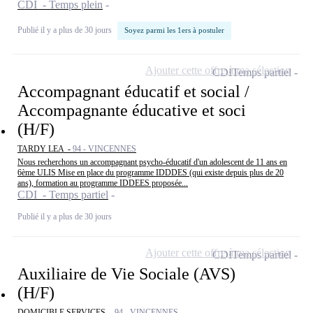
CDI - Temps plein
Publié il y a plus de 30 jours
Soyez parmi les 1ers à postuler
Ajouter cette offre à ma sélection
CDI
Temps partiel
Accompagnant éducatif et social /
Accompagnante éducative et soci
(H/F)
TARDY LEA -
94 - VINCENNES
Nous recherchons un accompagnant psycho-éducatif d'un adolescent de 11 ans en
6ème ULIS Mise en place du programme IDDDES (qui existe depuis plus de 20
ans), formation au programme IDDEES proposée...
CDI - Temps partiel
Publié il y a plus de 30 jours
Ajouter cette offre à ma sélection
CDI
Temps partiel
Auxiliaire de Vie Sociale (AVS)
(H/F)
DOMICIBLE SERVICES -
94 - VINCENNES