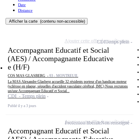
Date
Distance
Afficher la carte
(contenu non-accessible)
Ajouter cette offre à ma sélection
CDI
Temps plein
Accompagnant Educatif et Social
(AES) / Accompagnante Educative
e (H/F)
COS MAS GLASBERG -
93 - MONTREUIL
La MAS Alexandre Glasberg accueille 32 résidents porteur d'un handicap moteur
(sclérose en plaque, séquelles d'accident vasculaire cérébral, IMC) Nous recrutons
un/une Accompagnant Educatif et Social...
CDI - Temps plein
Publié il y a 3 jours
Ajouter cette offre à ma sélection
Profession libérale
Non renseigné
Accompagnant Educatif et Social