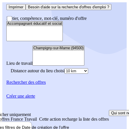
Imprimer
Besoin d'aide sur la recherche d'offres d'emploi ?
Métier, compétence, mot-clé, numéro d'offre
Lieu de travail
Distance autour du lieu choisi
Rechercher
des offres
Créer une alerte
Qui sont n
icher uniquement
 offres France Travail
Cette action recharge la liste des offres
les filtres de
Date de création
de l'offre