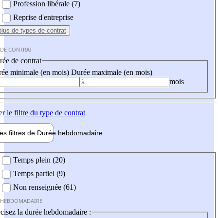
Profession libérale (7)
Reprise d'entreprise
plus
de types de contrat
 DE CONTRAT
ée de contrat
ée minimale (en mois)
Durée maximale (en mois)
mois
er
le filtre du type de contrat
les filtres de
Durée hebdo
madaire
 hebdomadaire
Temps plein (20)
Temps partiel (9)
Non renseignée (61)
 HEBDOMADAIRE
cisez la durée hebdomadaire :