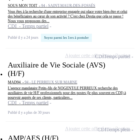
SOUS MON TOIT -
94 - SAINT-MAUR-DES-FOSSÉS
Vous êtes à la recherche d'une entreprise engagée qui place votre bien-être et celui
des bénéficiaires au cœur de son activité ? C'est chez Destia que cela se passe !
Nous vous proposons des...
CDI - Temps partiel
Publié il y a 24 jours
Soyez parmi les 1ers à postuler
Ajouter cette offre à ma sélection
CDI
Temps partiel
Auxiliaire de Vie Sociale (AVS)
(H/F)
MAD94 -
94 - LE PERREUX SUR MARNE
L'agence mandataire Petits-fils de NOGENT/LE PERREUX recherche des
auxiliaires de vie H/F professionnels pour des postes (le plus souvent en CDI) à
pourvoir auprès de ses clients, particuliers...
CDI - Temps partiel
Publié il y a plus de 30 jours
Ajouter cette offre à ma sélection
CDI
Temps plein
AMP/AES (H/F)