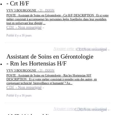
- Crt H/F
VYV 3 BOURGOGNE -
21 - DIJON
POSTE : Assistant de Soins en Gérontologie - Crt H/F DESCRIPTION : Et si votre
métier consistait à accompagner les personnes âgées fragilisées dans leur quotidien,
tout en préservant leur dignité,...
CDI - Non renseigné
Publié il y a 16 jours
Ajouter cette offre à ma sélection
CDI
Non renseigné
Assistant de Soins en Gérontologie
- Rm les Hortensias H/F
VYV 3 BOURGOGNE -
21 - DIJON
POSTE : Assistant de Soins en Gérontologie - Rm les Hortensias H/F
DESCRIPTION : Et si votre métier consistait à prendre soin des autres, en
conjuguant technicité, bienveillance et humanité ? Au...
CDI - Non renseigné
Publié il y a 16 jours
Ajouter cette offre à ma sélection
CDD
Non renseigné