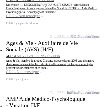
EPSM LA CHARTREUSE -
21 - DIJON
Description : 1. DÉNOMINATION DU POSTE GRADE : Aide Médico-
Psychologique ou Accompagnant Éducatif et Social FONCTION : Aide Médico-
Psychologique ou Accompagnant Éducatif et...
CDD - Non renseigné
Publié il y a plus de 30 jours
Ajouter cette offre à ma sélection
CDI
Non renseigné
Ages & Vie - Auxiliaire de Vie
Sociale (AVS) (H/F)
AGES & VIE -
21 - PERRIGNY-LÈS-DIJON
Ages & Vie, membre du groupe Clariane, propose depuis 2008 une alternative
chaleureuse en créant des lieux de vie à taille humaine, où les personnes âgées
peuvent vieillir entourées et en toute...
CDI - Non renseigné
Publié il y a 7 jours
Ajouter cette offre à ma sélection
Intérim
Non renseigné
AMP Aide Médico-Psychologique
- Vacation H/F