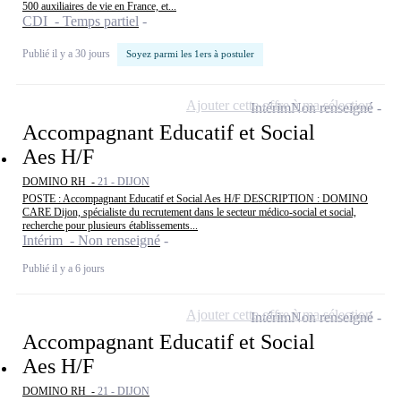
500 auxiliaires de vie en France, et...
CDI - Temps partiel
Publié il y a 30 jours
Soyez parmi les 1ers à postuler
Ajouter cette offre à ma sélection
Intérim
Non renseigné
Accompagnant Educatif et Social
Aes H/F
DOMINO RH -
21 - DIJON
POSTE : Accompagnant Educatif et Social Aes H/F DESCRIPTION : DOMINO
CARE Dijon, spécialiste du recrutement dans le secteur médico-social et social,
recherche pour plusieurs établissements...
Intérim - Non renseigné
Publié il y a 6 jours
Ajouter cette offre à ma sélection
Intérim
Non renseigné
Accompagnant Educatif et Social
Aes H/F
DOMINO RH -
21 - DIJON