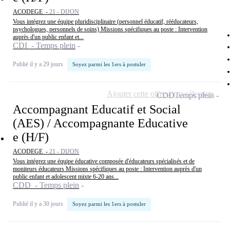
ACODEGE -
21 - DIJON
Vous intégrez une équipe pluridisciplinaire (personnel éducatif, rééducateurs,
psychologues, personnels de soins) Missions spécifiques au poste : Intervention
auprès d'un public enfant et...
CDI - Temps plein
Publié il y a 29 jours
Soyez parmi les 1ers à postuler
Ajouter cette offre à ma sélection
CDD
Temps plein
Accompagnant Educatif et Social
(AES) / Accompagnante Educative
e (H/F)
ACODEGE -
21 - DIJON
Vous intégrez une équipe éducative composée d'éducateurs spécialisés et de
moniteurs éducateurs Missions spécifiques au poste : Intervention auprès d'un
public enfant et adolescent mixte 6-20 ans...
CDD - Temps plein
Publié il y a 30 jours
Soyez parmi les 1ers à postuler