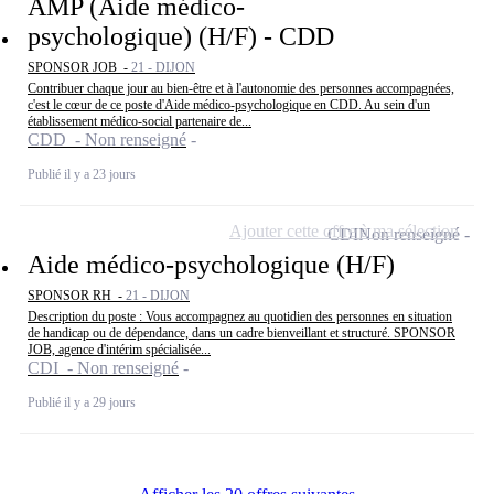
AMP (Aide médico-
psychologique) (H/F) - CDD
SPONSOR JOB -
21 - DIJON
Contribuer chaque jour au bien-être et à l'autonomie des personnes accompagnées,
c'est le cœur de ce poste d'Aide médico-psychologique en CDD. Au sein d'un
établissement médico-social partenaire de...
CDD - Non renseigné
Publié il y a 23 jours
Ajouter cette offre à ma sélection
CDI
Non renseigné
Aide médico-psychologique (H/F)
SPONSOR RH -
21 - DIJON
Description du poste : Vous accompagnez au quotidien des personnes en situation
de handicap ou de dépendance, dans un cadre bienveillant et structuré. SPONSOR
JOB, agence d'intérim spécialisée...
CDI - Non renseigné
Publié il y a 29 jours