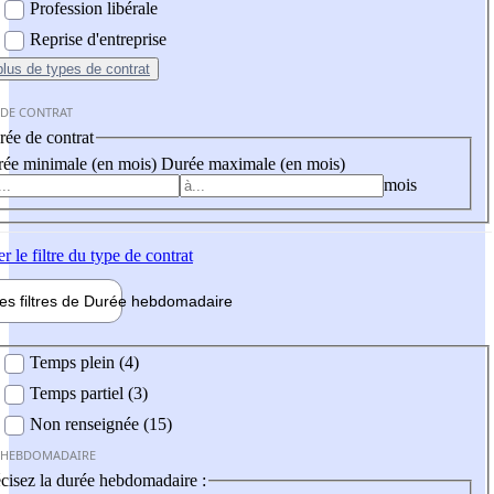
Profession libérale
Reprise d'entreprise
plus
de types de contrat
 DE CONTRAT
ée de contrat
ée minimale (en mois)
Durée maximale (en mois)
mois
er
le filtre du type de contrat
les filtres de
Durée hebdo
madaire
 hebdomadaire
Temps plein (4)
Temps partiel (3)
Non renseignée (15)
 HEBDOMADAIRE
cisez la durée hebdomadaire :