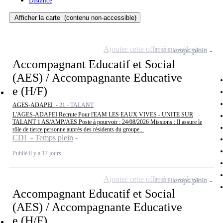
Distance
Afficher la carte
(contenu non-accessible)
Ajouter cette offre à ma sélection
CDI
Temps plein
Accompagnant Educatif et Social
(AES) / Accompagnante Educative
e (H/F)
AGES-ADAPEI -
21 - TALANT
L'AGES-ADAPEI Recrute Pour l'EAM LES EAUX VIVES - UNITE SUR
TALANT 1 AS/AMP/AES Poste à pourvoir : 24/08/2026 Missions : Il assure le
rôle de tierce personne auprès des résidents du groupe...
CDI - Temps plein
Publié il y a 17 jours
Ajouter cette offre à ma sélection
CDI
Temps plein
Accompagnant Educatif et Social
(AES) / Accompagnante Educative
e (H/F)