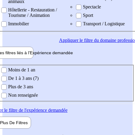
animaux
Spectacle
Hôtellerie - Restauration /
Tourisme / Animation
Sport
Immobilier
Transport / Logistique
Appliquer
le filtre du domaine professi
es filtres liés à l'
Expérience
demandée
ience demandée
Moins de 1 an
De 1 à 3 ans (7)
Plus de 3 ans
Non renseignée
er
le filtre de l'expérience demandée
Plus De
Filtres