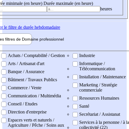
ée minimale (en heure)
Durée maximale (en heure)
heures
er
le filtre de durée hebdomadaire
les filtres de
Domaine pro
fessionnel
ne professionel
Achats / Comptabilité / Gestion
Industrie
Arts / Artisanat d'art
Informatique /
Télécommunication
Banque / Assurance
Installation / Maintenance
Bâtiment / Travaux Publics
Marketing / Stratégie
Commerce / Vente
commerciale
Communication / Multimédia
Ressources Humaines
Conseil / Etudes
Santé
Direction d'entreprise
Secrétariat / Assistanat
Espaces verts et naturels /
Services à la personne / à l
Agriculture / Pêche / Soins aux
collectivité (22)