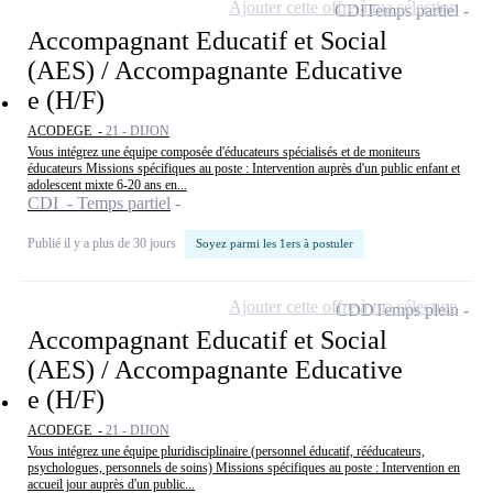
Ajouter cette offre à ma sélection
CDI
Temps partiel
Accompagnant Educatif et Social
(AES) / Accompagnante Educative
e (H/F)
ACODEGE -
21 - DIJON
Vous intégrez une équipe composée d'éducateurs spécialisés et de moniteurs
éducateurs Missions spécifiques au poste : Intervention auprès d'un public enfant et
adolescent mixte 6-20 ans en...
CDI - Temps partiel
Publié il y a plus de 30 jours
Soyez parmi les 1ers à postuler
Ajouter cette offre à ma sélection
CDD
Temps plein
Accompagnant Educatif et Social
(AES) / Accompagnante Educative
e (H/F)
ACODEGE -
21 - DIJON
Vous intégrez une équipe pluridisciplinaire (personnel éducatif, rééducateurs,
psychologues, personnels de soins) Missions spécifiques au poste : Intervention en
accueil jour auprès d'un public...