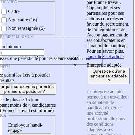
IFICATION
par France travail,
Cap emploi et ses
Cadre
partenaires pour ses
actions concrètes en
Non cadre (16)
faveur du recrutement,
Non renseignée (6)
de l’intégration et de
l’accompagnement de
IRE BRUT MINIMUM
ses collaborateurs en
situation de handicap.
re minimum
Pour en savoir plus,
consultez cet article
.
ssez une périodicité pour le salaire saisi
Entreprise adaptée
NITÉS
Qu'est-ce qu'une
z parmi les 1ers à postuler
entreprise adaptée
résultats
?
urquoi serez-vous parmi les
L'entreprise adaptée
premiers à postuler ?
permet à un travailleur
es de plus de 15 jours,
en situation de
tant moins de 4 candidatures
handicap d'exercer
t France Travail est informé)
une activité
ICAP
professionnelle dans
des conditions
Employeur handi-
adaptées à ses
engagé
capacités. Pour en