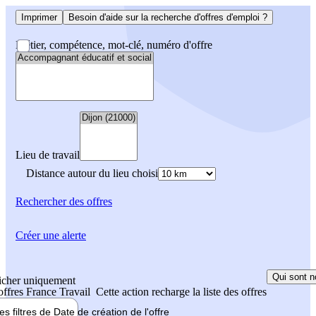
Imprimer
Besoin d'aide sur la recherche d'offres d'emploi ?
Métier, compétence, mot-clé, numéro d'offre
Lieu de travail
Distance autour du lieu choisi
Rechercher
des offres
Créer une alerte
Qui sont n
icher uniquement
 offres France Travail
Cette action recharge la liste des offres
les filtres de
Date de création
de l'offre