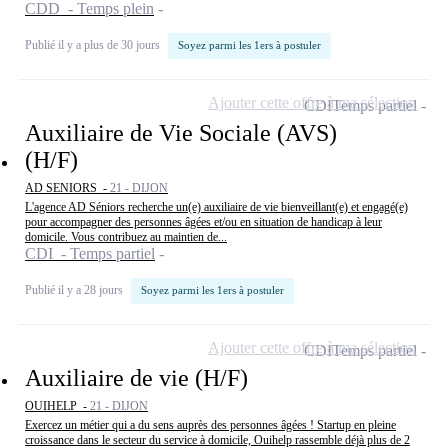
CDD - Temps plein
Publié il y a plus de 30 jours
Soyez parmi les 1ers à postuler
Ajouter cette offre à ma sélection
CDI
Temps partiel
Auxiliaire de Vie Sociale (AVS)
(H/F)
AD SENIORS -
21 - DIJON
L'agence AD Séniors recherche un(e) auxiliaire de vie bienveillant(e) et engagé(e)
pour accompagner des personnes âgées et/ou en situation de handicap à leur
domicile. Vous contribuez au maintien de...
CDI - Temps partiel
Publié il y a 28 jours
Soyez parmi les 1ers à postuler
Ajouter cette offre à ma sélection
CDI
Temps partiel
Auxiliaire de vie (H/F)
OUIHELP -
21 - DIJON
Exercez un métier qui a du sens auprès des personnes âgées ! Startup en pleine
croissance dans le secteur du service à domicile, Ouihelp rassemble déjà plus de 2