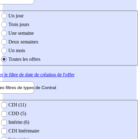
e création de l'offre
Un jour
Trois jours
Une semaine
Deux semaines
Un mois
Toutes les offres
er
le filtre de date de création de l'offre
les filtres de types de
Contrat
de contrat
CDI (11)
CDD (5)
Intérim (6)
CDI Intérimaire