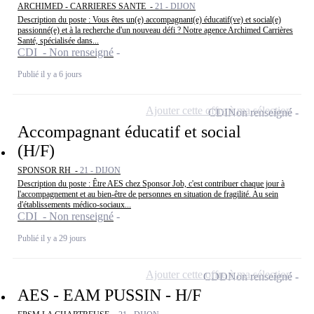
ARCHIMED - CARRIERES SANTE -
21 - DIJON
Description du poste : Vous êtes un(e) accompagnant(e) éducatif(ve) et social(e)
passionné(e) et à la recherche d'un nouveau défi ? Notre agence Archimed Carrières
Santé, spécialisée dans...
CDI - Non renseigné
Publié il y a 6 jours
Ajouter cette offre à ma sélection
CDI
Non renseigné
Accompagnant éducatif et social
(H/F)
SPONSOR RH -
21 - DIJON
Description du poste : Être AES chez Sponsor Job, c'est contribuer chaque jour à
l'accompagnement et au bien-être de personnes en situation de fragilité. Au sein
d'établissements médico-sociaux...
CDI - Non renseigné
Publié il y a 29 jours
Ajouter cette offre à ma sélection
CDD
Non renseigné
AES - EAM PUSSIN - H/F