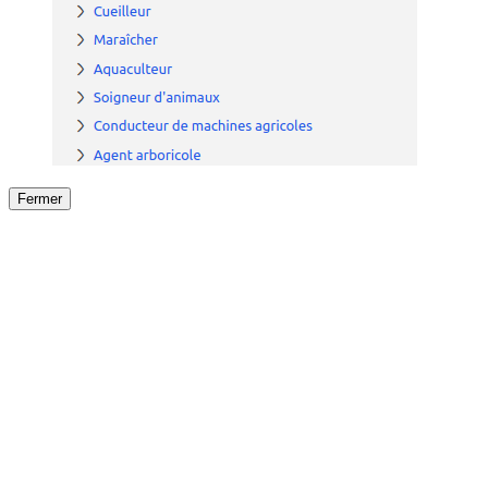
Fermer
Fermer
le détail de l'offre
/
Offre
sur
Offre précéden