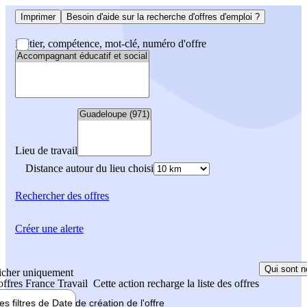
Imprimer
Besoin d'aide sur la recherche d'offres d'emploi ?
Métier, compétence, mot-clé, numéro d'offre
Lieu de travail
Distance autour du lieu choisi
Rechercher
des offres
Créer une alerte
Qui sont n
icher uniquement
 offres France Travail
Cette action recharge la liste des offres
les filtres de
Date de création
de l'offre