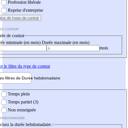
Profession libérale
Reprise d'entreprise
plus
de types de contrat
 DE CONTRAT
ée de contrat
ée minimale (en mois)
Durée maximale (en mois)
mois
er
le filtre du type de contrat
les filtres de
Durée hebdo
madaire
 hebdomadaire
Temps plein
Temps partiel (3)
Non renseignée
 HEBDOMADAIRE
cisez la durée hebdomadaire :