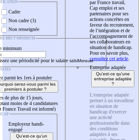
IFICATION
par France travail,
Cap emploi et ses
Cadre
partenaires pour ses
actions concrètes en
Non cadre (3)
faveur du recrutement,
Non renseignée
de l’intégration et de
l’accompagnement de
IRE BRUT MINIMUM
ses collaborateurs en
situation de handicap.
re minimum
Pour en savoir plus,
consultez cet article
.
ssez une périodicité pour le salaire saisi
Entreprise adaptée
NITÉS
Qu'est-ce qu'une
z parmi les 1ers à postuler
entreprise adaptée
?
urquoi serez-vous parmi les
premiers à postuler ?
L'entreprise adaptée
es de plus de 15 jours,
permet à un travailleur
tant moins de 4 candidatures
en situation de
t France Travail est informé)
handicap d'exercer
ICAP
une activité
professionnelle dans
Employeur handi-
des conditions
engagé
adaptées à ses
Qu'est-ce qu'un
capacités. Pour en