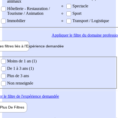
animaux
Spectacle
Hôtellerie - Restauration /
Tourisme / Animation
Sport
Immobilier
Transport / Logistique
Appliquer
le filtre du domaine professi
es filtres liés à l'
Expérience
demandée
ience demandée
Moins de 1 an (1)
De 1 à 3 ans (1)
Plus de 3 ans
Non renseignée
er
le filtre de l'expérience demandée
Plus De
Filtres