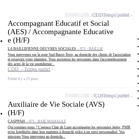
Ajouter cette offre à ma sélection
CDD
Temps partiel
Accompagnant Educatif et Social
(AES) / Accompagnante Educative
e (H/F)
LA BAILLIFIENNE OEUVRES SOCIALES -
971 - BAILLIF
Vous intervenez sur la zone Sud Basse-Terre, au domicile des clients de l'association
et respectez votre planning. Vous assisterez les personnes dans l'accomplissement
des actes de la vie quotidienne...
CDD - Temps partiel
Publié il y a 23 jours
Ajouter cette offre à ma sélection
CDI
Temps partiel
Auxiliaire de Vie Sociale (AVS)
(H/F)
CASPPAH -
971 - BAIE MAHAULT
Qui sommes-nous ? L'agence Clair de Lune accompagne les personnes âgées, PMR
et/ou fragilisées dans leur maintien à domicile grâce à un suivi personnalisé. Vos
missions Vous intervenez au domicile...