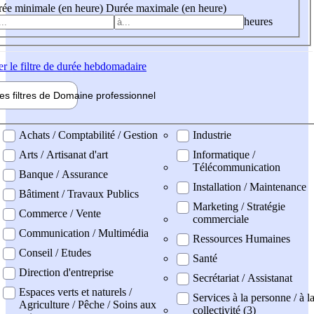
ée minimale (en heure)
Durée maximale (en heure)
heures
er
le filtre de durée hebdomadaire
les filtres de
Domaine pro
fessionnel
ne professionel
Achats / Comptabilité / Gestion
Industrie
Arts / Artisanat d'art
Informatique /
Télécommunication
Banque / Assurance
Installation / Maintenance
Bâtiment / Travaux Publics
Marketing / Stratégie
Commerce / Vente
commerciale
Communication / Multimédia
Ressources Humaines
Conseil / Etudes
Santé
Direction d'entreprise
Secrétariat / Assistanat
Espaces verts et naturels /
Services à la personne / à l
Agriculture / Pêche / Soins aux
collectivité (3)