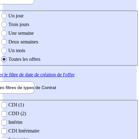
e création de l'offre
Un jour
Trois jours
Une semaine
Deux semaines
Un mois
Toutes les offres
er
le filtre de date de création de l'offre
les filtres de types de
Contrat
de contrat
CDI (1)
CDD (2)
Intérim
CDI Intérimaire