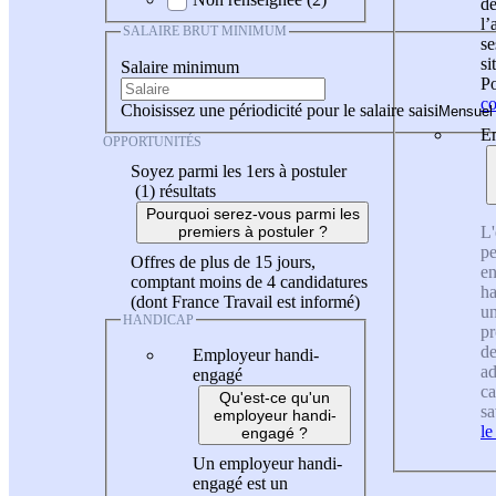
de
l
SALAIRE BRUT MINIMUM
se
si
Salaire minimum
Po
co
Choisissez une périodicité pour le salaire saisi
En
OPPORTUNITÉS
Soyez parmi les 1ers à postuler
(1)
résultats
Pourquoi serez-vous parmi les
L'
premiers à postuler ?
pe
Offres de plus de 15 jours,
en
comptant moins de 4 candidatures
ha
(dont France Travail est informé)
un
HANDICAP
pr
de
Employeur handi-
ad
engagé
ca
Qu'est-ce qu'un
sa
employeur handi-
le
engagé ?
Un employeur handi-
engagé est un