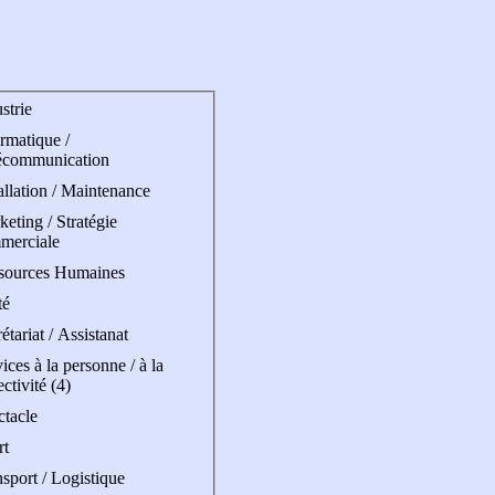
strie
rmatique /
écommunication
allation / Maintenance
eting / Stratégie
merciale
sources Humaines
té
étariat / Assistanat
ices à la personne / à la
ectivité (4)
ctacle
rt
sport / Logistique