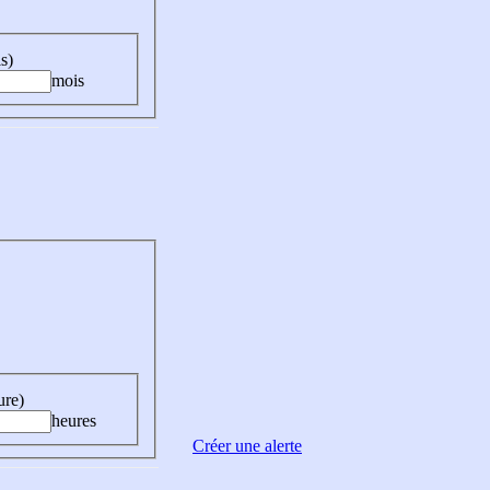
s)
mois
ure)
heures
Créer une alerte