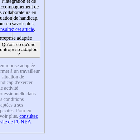
 l’intégration et de
’accompagnement de
s collaborateurs en
tuation de handicap.
ur en savoir plus,
nsultez cet article
.
treprise adaptée
Qu'est-ce qu'une
entreprise adaptée
?
entreprise adaptée
rmet à un travailleur
 situation de
ndicap d'exercer
e activité
ofessionnelle dans
s conditions
aptées à ses
pacités. Pour en
voir plus,
consultez
 site de l’UNEA
.