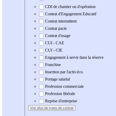
CDI de chantier ou d'opération
Contrat d'Engagement Educatif
Contrat intermittent
Contrat pacte
Contrat d'usage
CUI - CAE
CUI - CIE
Engagement à servir dans la réserve
Franchise
Insertion par l'activ.éco.
Portage salarial
Profession commerciale
Profession libérale
Reprise d'entreprise
Voir plus
de types de contrat