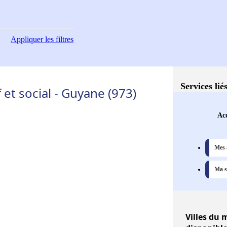
Appliquer
les filtres
Services lié
t social - Guyane (973)
Acc
Mes 
Ma s
Villes
du m