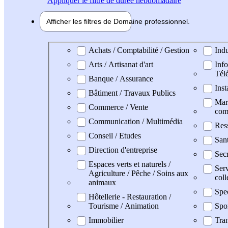
Appliquer
le filtre de durée hebdomadaire
Afficher les filtres de
Domaine pro
fessionnel
Domaine professionel
Achats / Comptabilité / Gestion
Indu
Arts / Artisanat d'art
Info
Tél
Banque / Assurance
Inst
Bâtiment / Travaux Publics
Mark
Commerce / Vente
com
Communication / Multimédia
Res
Conseil / Etudes
San
Direction d'entreprise
Secr
Espaces verts et naturels /
Serv
Agriculture / Pêche / Soins aux
coll
animaux
Spe
Hôtellerie - Restauration /
Tourisme / Animation
Spo
Immobilier
Tran