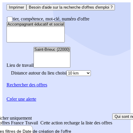
Imprimer
Besoin d'aide sur la recherche d'offres d'emploi ?
Métier, compétence, mot-clé, numéro d'offre
Lieu de travail
Distance autour du lieu choisi
Rechercher
des offres
Créer une alerte
Qui sont n
icher uniquement
 offres France Travail
Cette action recharge la liste des offres
les filtres de
Date de création
de l'offre