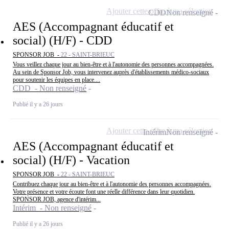
Ajouter cette offre à ma sélection
CDD
Non renseigné
AES (Accompagnant éducatif et
social) (H/F) - CDD
SPONSOR JOB -
22 - SAINT-BRIEUC
Vous veillez chaque jour au bien-être et à l'autonomie des personnes accompagnées.
Au sein de Sponsor Job, vous intervenez auprès d'établissements médico-sociaux
pour soutenir les équipes en place....
CDD - Non renseigné
Publié il y a 26 jours
Ajouter cette offre à ma sélection
Intérim
Non renseigné
AES (Accompagnant éducatif et
social) (H/F) - Vacation
SPONSOR JOB -
22 - SAINT-BRIEUC
Contribuez chaque jour au bien-être et à l'autonomie des personnes accompagnées.
Votre présence et votre écoute font une réelle différence dans leur quotidien.
SPONSOR JOB, agence d'intérim...
Intérim - Non renseigné
Publié il y a 26 jours