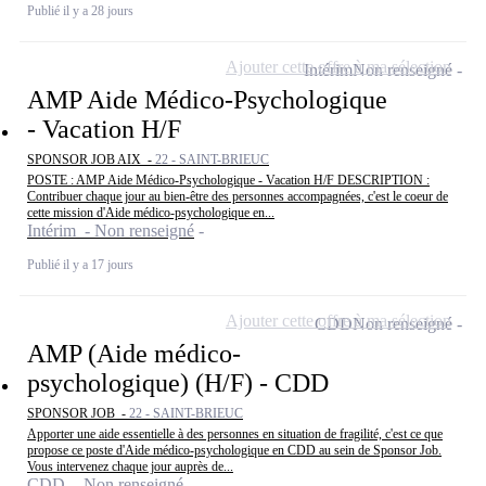
Publié il y a 28 jours
Ajouter cette offre à ma sélection
Intérim
Non renseigné
AMP Aide Médico-Psychologique
- Vacation H/F
SPONSOR JOB AIX -
22 - SAINT-BRIEUC
POSTE : AMP Aide Médico-Psychologique - Vacation H/F DESCRIPTION :
Contribuer chaque jour au bien-être des personnes accompagnées, c'est le coeur de
cette mission d'Aide médico-psychologique en...
Intérim - Non renseigné
Publié il y a 17 jours
Ajouter cette offre à ma sélection
CDD
Non renseigné
AMP (Aide médico-
psychologique) (H/F) - CDD
SPONSOR JOB -
22 - SAINT-BRIEUC
Apporter une aide essentielle à des personnes en situation de fragilité, c'est ce que
propose ce poste d'Aide médico-psychologique en CDD au sein de Sponsor Job.
Vous intervenez chaque jour auprès de...
CDD - Non renseigné