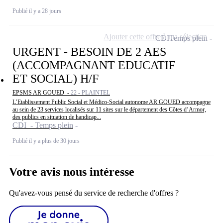
Publié il y a 28 jours
Ajouter cette offre à ma sélection
CDI
Temps plein
URGENT - BESOIN DE 2 AES
(ACCOMPAGNANT EDUCATIF
ET SOCIAL) H/F
EPSMS AR GOUED -
22 - PLAINTEL
L’Etablissement Public Social et Médico-Social autonome AR GOUED accompagne
au sein de 23 services localisés sur 11 sites sur le département des Côtes d’Armor,
des publics en situation de handicap...
CDI - Temps plein
Publié il y a plus de 30 jours
Votre avis nous intéresse
Qu'avez-vous pensé du service de recherche d'offres ?