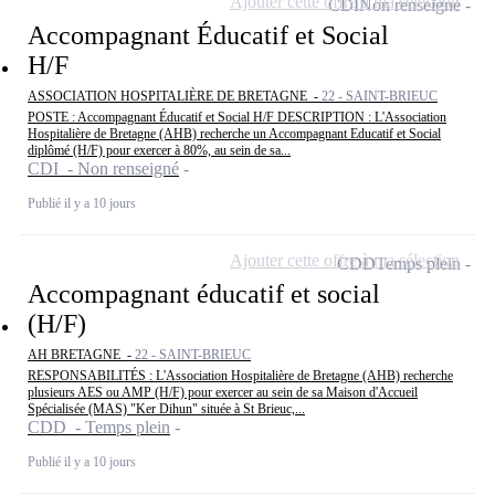
Ajouter cette offre à ma sélection
CDI
Non renseigné
Accompagnant Éducatif et Social
H/F
ASSOCIATION HOSPITALIÈRE DE BRETAGNE -
22 - SAINT-BRIEUC
POSTE : Accompagnant Éducatif et Social H/F DESCRIPTION : L'Association
Hospitalière de Bretagne (AHB) recherche un Accompagnant Educatif et Social
diplômé (H/F) pour exercer à 80%, au sein de sa...
CDI - Non renseigné
Publié il y a 10 jours
Ajouter cette offre à ma sélection
CDD
Temps plein
Accompagnant éducatif et social
(H/F)
AH BRETAGNE -
22 - SAINT-BRIEUC
RESPONSABILITÉS : L'Association Hospitalière de Bretagne (AHB) recherche
plusieurs AES ou AMP (H/F) pour exercer au sein de sa Maison d'Accueil
Spécialisée (MAS) "Ker Dihun" située à St Brieuc,...
CDD - Temps plein
Publié il y a 10 jours