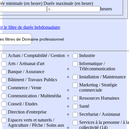
ée minimale (en heure)
Durée maximale (en heure)
heures
er
le filtre de durée hebdomadaire
les filtres de
Domaine pro
fessionnel
ne professionel
Achats / Comptabilité / Gestion
Industrie
Arts / Artisanat d'art
Informatique /
Télécommunication
Banque / Assurance
Installation / Maintenance
Bâtiment / Travaux Publics
Marketing / Stratégie
Commerce / Vente
commerciale
Communication / Multimédia
Ressources Humaines
Conseil / Etudes
Santé
Direction d'entreprise
Secrétariat / Assistanat
Espaces verts et naturels /
Services à la personne / à l
Agriculture / Pêche / Soins aux
collectivité (14)