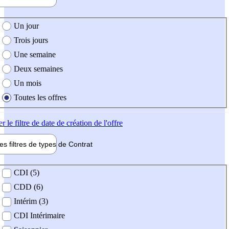
e création de l'offre
Un jour
Trois jours
Une semaine
Deux semaines
Un mois
Toutes les offres
er
le filtre de date de création de l'offre
les filtres de types de
Contrat
de contrat
CDI (5)
CDD (6)
Intérim (3)
CDI Intérimaire