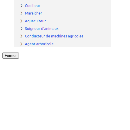
Fermer
Fermer
le détail de l'offre
/
Offre
sur
Offre précéden