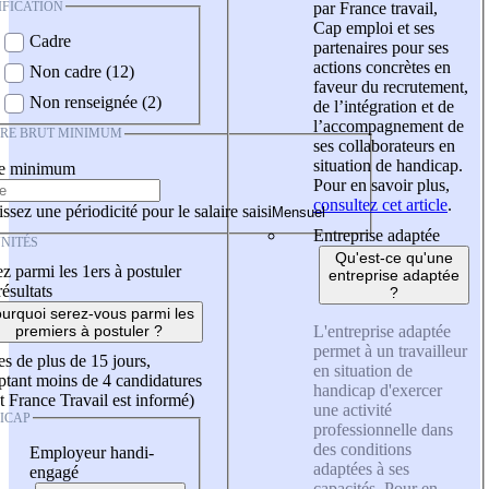
IFICATION
par France travail,
Cap emploi et ses
Cadre
partenaires pour ses
actions concrètes en
Non cadre (12)
faveur du recrutement,
Non renseignée (2)
de l’intégration et de
l’accompagnement de
IRE BRUT MINIMUM
ses collaborateurs en
situation de handicap.
re minimum
Pour en savoir plus,
consultez cet article
.
ssez une périodicité pour le salaire saisi
Entreprise adaptée
NITÉS
Qu'est-ce qu'une
z parmi les 1ers à postuler
entreprise adaptée
résultats
?
urquoi serez-vous parmi les
L'entreprise adaptée
premiers à postuler ?
permet à un travailleur
es de plus de 15 jours,
en situation de
tant moins de 4 candidatures
handicap d'exercer
t France Travail est informé)
une activité
ICAP
professionnelle dans
des conditions
Employeur handi-
adaptées à ses
engagé
capacités. Pour en