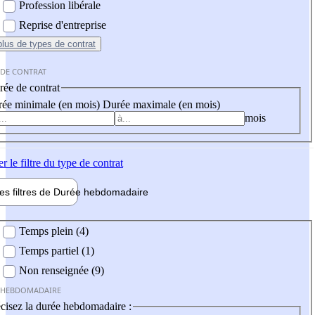
Profession libérale
Reprise d'entreprise
plus
de types de contrat
 DE CONTRAT
ée de contrat
ée minimale (en mois)
Durée maximale (en mois)
mois
er
le filtre du type de contrat
les filtres de
Durée hebdo
madaire
 hebdomadaire
Temps plein (4)
Temps partiel (1)
Non renseignée (9)
 HEBDOMADAIRE
cisez la durée hebdomadaire :