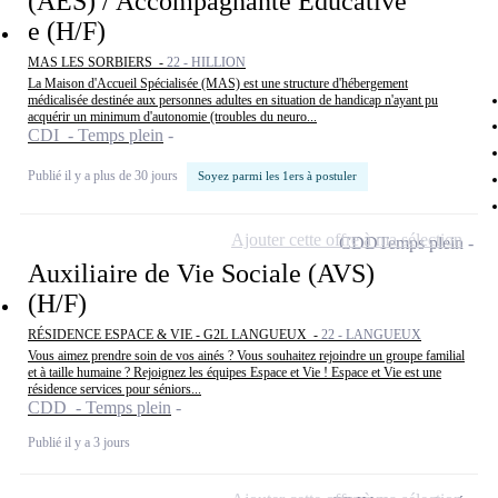
(AES) / Accompagnante Educative
e (H/F)
MAS LES SORBIERS -
22 - HILLION
La Maison d'Accueil Spécialisée (MAS) est une structure d'hébergement
médicalisée destinée aux personnes adultes en situation de handicap n'ayant pu
acquérir un minimum d'autonomie (troubles du neuro...
CDI - Temps plein
Publié il y a plus de 30 jours
Soyez parmi les 1ers à postuler
Ajouter cette offre à ma sélection
CDD
Temps plein
Auxiliaire de Vie Sociale (AVS)
(H/F)
RÉSIDENCE ESPACE & VIE - G2L LANGUEUX -
22 - LANGUEUX
Vous aimez prendre soin de vos ainés ? Vous souhaitez rejoindre un groupe familial
et à taille humaine ? Rejoignez les équipes Espace et Vie ! Espace et Vie est une
résidence services pour séniors...
CDD - Temps plein
Publié il y a 3 jours