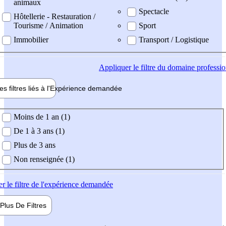
animaux
Spectacle
Hôtellerie - Restauration /
Tourisme / Animation
Sport
Immobilier
Transport / Logistique
Appliquer
le filtre du domaine professi
es filtres liés à l'
Expérience
demandée
ience demandée
Moins de 1 an (1)
De 1 à 3 ans (1)
Plus de 3 ans
Non renseignée (1)
er
le filtre de l'expérience demandée
Plus De
Filtres