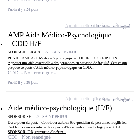
Publié il y a 24 jours
Ajouter cette offre à ma sélection
CDD
Non renseigné
AMP Aide Médico-Psychologique
- CDD H/F
SPONSOR JOB AIX -
22 - SAINT-BRIEUC
POSTE : AMP Aide Médico-Psychologique - CDD H/F DESCRIPTION :
Apporter une aide essentielle à des personnes en situation de fragilité, c'est ce que
propose ce poste d'Aide médico-psychologique en CDD...
CDD - Non renseigné
Publié il y a 26 jours
Ajouter cette offre à ma sélection
CDI
Non renseigné
Aide médico-psychologique (H/F)
SPONSOR RH -
22 - SAINT-BRIEUC
Description du poste : Contribuer au bien-être quotidien de personnes fragilisées,
c'est la mission essentielle de ce poste d'Aide médico-psychologique en CDI.
SPONSOR JOB, entreprise d'intérim...
CDI - Non renseigné