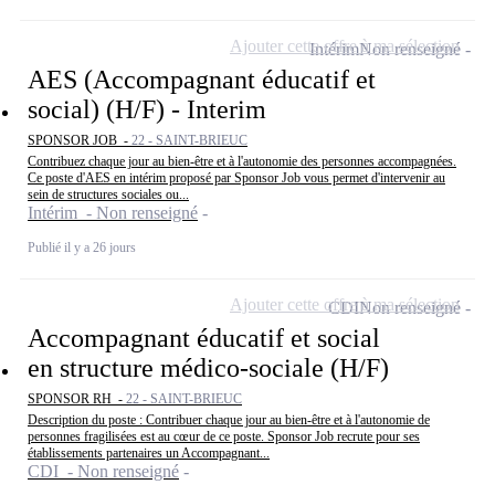
Ajouter cette offre à ma sélection
Intérim
Non renseigné
AES (Accompagnant éducatif et
social) (H/F) - Interim
SPONSOR JOB -
22 - SAINT-BRIEUC
Contribuez chaque jour au bien-être et à l'autonomie des personnes accompagnées.
Ce poste d'AES en intérim proposé par Sponsor Job vous permet d'intervenir au
sein de structures sociales ou...
Intérim - Non renseigné
Publié il y a 26 jours
Ajouter cette offre à ma sélection
CDI
Non renseigné
Accompagnant éducatif et social
en structure médico-sociale (H/F)
SPONSOR RH -
22 - SAINT-BRIEUC
Description du poste : Contribuer chaque jour au bien-être et à l'autonomie de
personnes fragilisées est au cœur de ce poste. Sponsor Job recrute pour ses
établissements partenaires un Accompagnant...
CDI - Non renseigné