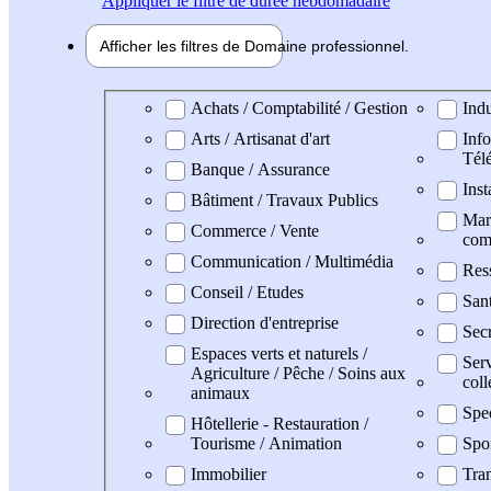
Appliquer
le filtre de durée hebdomadaire
Afficher les filtres de
Domaine pro
fessionnel
Domaine professionel
Achats / Comptabilité / Gestion
Indu
Arts / Artisanat d'art
Info
Tél
Banque / Assurance
Inst
Bâtiment / Travaux Publics
Mark
Commerce / Vente
com
Communication / Multimédia
Res
Conseil / Etudes
San
Direction d'entreprise
Secr
Espaces verts et naturels /
Serv
Agriculture / Pêche / Soins aux
coll
animaux
Spe
Hôtellerie - Restauration /
Tourisme / Animation
Spo
Immobilier
Tran