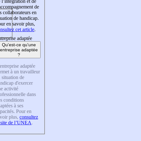
 l’intégration et de
’accompagnement de
s collaborateurs en
tuation de handicap.
ur en savoir plus,
nsultez cet article
.
treprise adaptée
Qu'est-ce qu'une
entreprise adaptée
?
entreprise adaptée
rmet à un travailleur
 situation de
ndicap d'exercer
e activité
ofessionnelle dans
s conditions
aptées à ses
pacités. Pour en
voir plus,
consultez
 site de l’UNEA
.