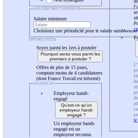
de
l
SALAIRE BRUT MINIMUM
se
si
Salaire minimum
Po
co
Choisissez une périodicité pour le salaire saisi
En
OPPORTUNITÉS
Soyez parmi les 1ers à postuler
Pourquoi serez-vous parmi les
premiers à postuler ?
L'
Offres de plus de 15 jours,
pe
comptant moins de 4 candidatures
en
(dont France Travail est informé)
ha
HANDICAP
un
pr
Employeur handi-
de
engagé
ad
Qu'est-ce qu'un
ca
employeur handi-
sa
engagé ?
le
Un employeur handi-
engagé est un
employeur reconnu