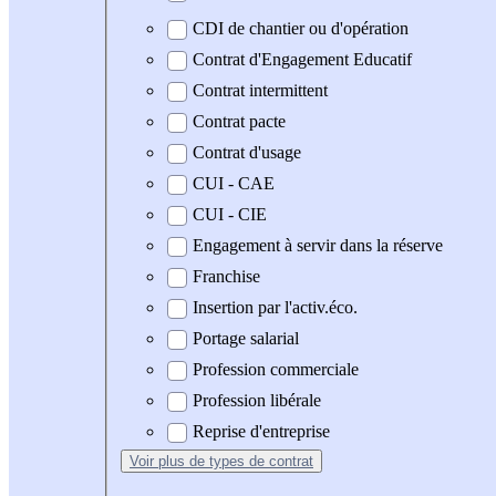
CDI de chantier ou d'opération
Contrat d'Engagement Educatif
Contrat intermittent
Contrat pacte
Contrat d'usage
CUI - CAE
CUI - CIE
Engagement à servir dans la réserve
Franchise
Insertion par l'activ.éco.
Portage salarial
Profession commerciale
Profession libérale
Reprise d'entreprise
Voir plus
de types de contrat