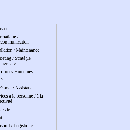
strie
rmatique /
écommunication
allation / Maintenance
eting / Stratégie
merciale
sources Humaines
té
étariat / Assistanat
ices à la personne / à la
ectivité
ctacle
rt
sport / Logistique