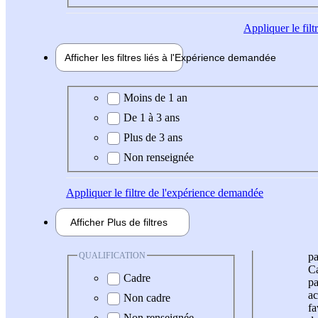
Appliquer
le fil
Afficher les filtres liés à l'
Expérience
demandée
Expérience demandée
Moins de 1 an
De 1 à 3 ans
Plus de 3 ans
Non renseignée
Appliquer
le filtre de l'expérience demandée
Afficher
Plus de
filtres
QUALIFICATION
pa
Ca
Cadre
pa
ac
Non cadre
fa
Non renseignée