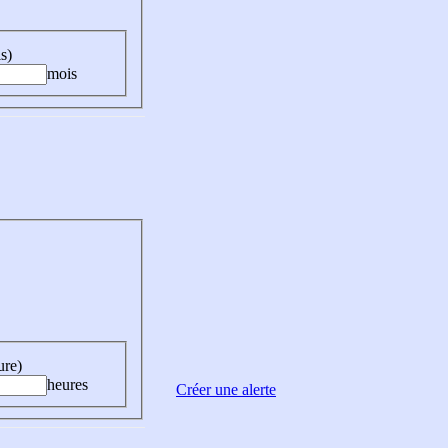
s)
mois
ure)
heures
Créer une alerte