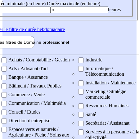
ée minimale (en heure)
Durée maximale (en heure)
heures
er
le filtre de durée hebdomadaire
les filtres de
Domaine pro
fessionnel
ne professionel
Achats / Comptabilité / Gestion
Industrie
Arts / Artisanat d'art
Informatique /
Télécommunication
Banque / Assurance
Installation / Maintenance
Bâtiment / Travaux Publics
Marketing / Stratégie
Commerce / Vente
commerciale
Communication / Multimédia
Ressources Humaines
Conseil / Etudes
Santé
Direction d'entreprise
Secrétariat / Assistanat
Espaces verts et naturels /
Services à la personne / à l
Agriculture / Pêche / Soins aux
collectivité