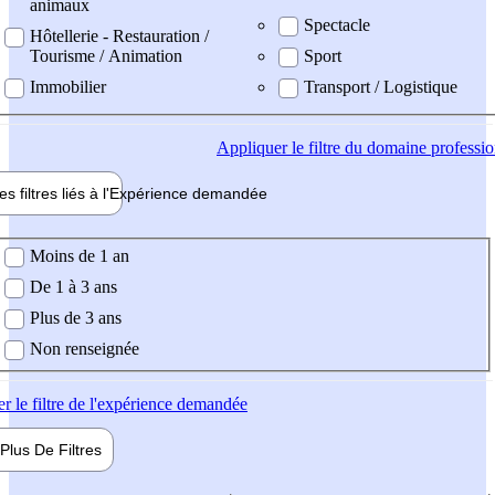
animaux
Spectacle
Hôtellerie - Restauration /
Tourisme / Animation
Sport
Immobilier
Transport / Logistique
Appliquer
le filtre du domaine professi
es filtres liés à l'
Expérience
demandée
ience demandée
Moins de 1 an
De 1 à 3 ans
Plus de 3 ans
Non renseignée
er
le filtre de l'expérience demandée
Plus De
Filtres