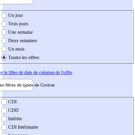
e création de l'offre
Un jour
Trois jours
Une semaine
Deux semaines
Un mois
Toutes les offres
er
le filtre de date de création de l'offre
les filtres de types de
Contrat
de contrat
CDI
CDD
Intérim
CDI Intérimaire