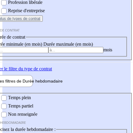
Profession libérale
Reprise d'entreprise
plus
de types de contrat
 DE CONTRAT
ée de contrat
ée minimale (en mois)
Durée maximale (en mois)
mois
er
le filtre du type de contrat
les filtres de
Durée hebdo
madaire
 hebdomadaire
Temps plein
Temps partiel
Non renseignée
 HEBDOMADAIRE
cisez la durée hebdomadaire :