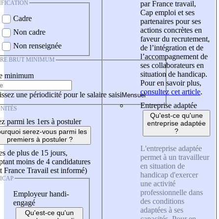
IFICATION
par France travail,
Cap emploi et ses
Cadre
partenaires pour ses
actions concrètes en
Non cadre
faveur du recrutement,
Non renseignée
de l’intégration et de
l’accompagnement de
IRE BRUT MINIMUM
ses collaborateurs en
situation de handicap.
re minimum
Pour en savoir plus,
consultez cet article
.
ssez une périodicité pour le salaire saisi
Entreprise adaptée
NITÉS
Qu'est-ce qu'une
z parmi les 1ers à postuler
entreprise adaptée
?
urquoi serez-vous parmi les
premiers à postuler ?
L'entreprise adaptée
es de plus de 15 jours,
permet à un travailleur
tant moins de 4 candidatures
en situation de
t France Travail est informé)
handicap d'exercer
ICAP
une activité
professionnelle dans
Employeur handi-
des conditions
engagé
adaptées à ses
Qu'est-ce qu'un
capacités. Pour en