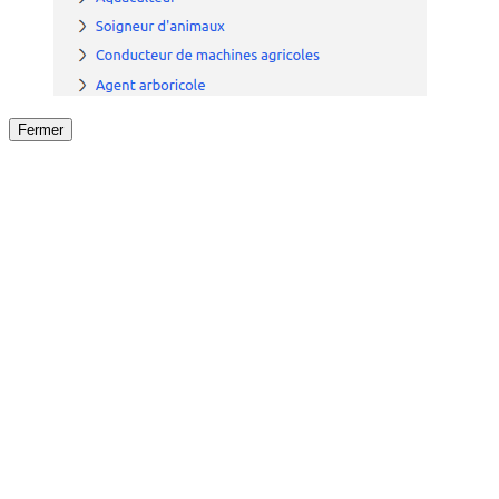
Fermer
Fermer
le détail de l'offre
/
Offre
sur
Offre précéden