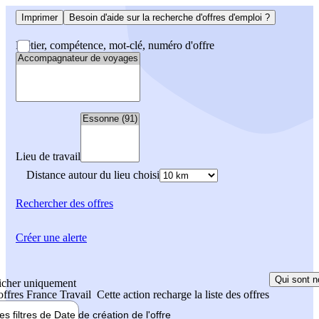
Imprimer
Besoin d'aide sur la recherche d'offres d'emploi ?
Métier, compétence, mot-clé, numéro d'offre
Lieu de travail
Distance autour du lieu choisi
Rechercher
des offres
Créer une alerte
Qui sont n
icher uniquement
 offres France Travail
Cette action recharge la liste des offres
les filtres de
Date de création
de l'offre