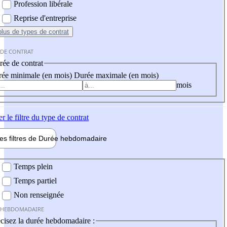
Profession libérale
Reprise d'entreprise
plus
de types de contrat
 DE CONTRAT
ée de contrat
ée minimale (en mois)
Durée maximale (en mois)
mois
er
le filtre du type de contrat
les filtres de
Durée hebdo
madaire
 hebdomadaire
Temps plein
Temps partiel
Non renseignée
 HEBDOMADAIRE
cisez la durée hebdomadaire :