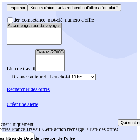
Imprimer
Besoin d'aide sur la recherche d'offres d'emploi ?
Métier, compétence, mot-clé, numéro d'offre
Lieu de travail
Distance autour du lieu choisi
Rechercher
des offres
Créer une alerte
Qui sont n
icher uniquement
 offres France Travail
Cette action recharge la liste des offres
les filtres de
Date de création
de l'offre