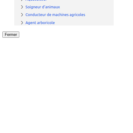
Fermer
Fermer
le détail de l'offre
/
Offre
sur
Offre précéden