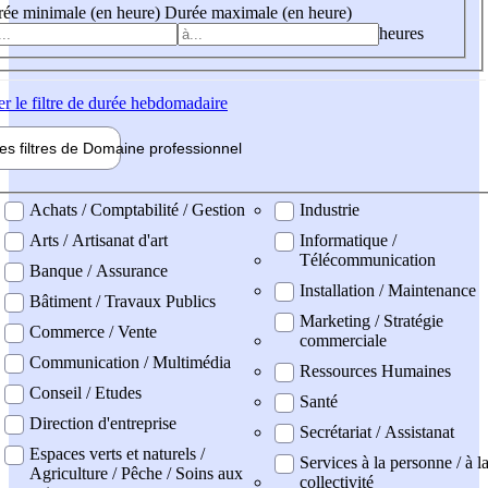
ée minimale (en heure)
Durée maximale (en heure)
heures
er
le filtre de durée hebdomadaire
les filtres de
Domaine pro
fessionnel
ne professionel
Achats / Comptabilité / Gestion
Industrie
Arts / Artisanat d'art
Informatique /
Télécommunication
Banque / Assurance
Installation / Maintenance
Bâtiment / Travaux Publics
Marketing / Stratégie
Commerce / Vente
commerciale
Communication / Multimédia
Ressources Humaines
Conseil / Etudes
Santé
Direction d'entreprise
Secrétariat / Assistanat
Espaces verts et naturels /
Services à la personne / à l
Agriculture / Pêche / Soins aux
collectivité