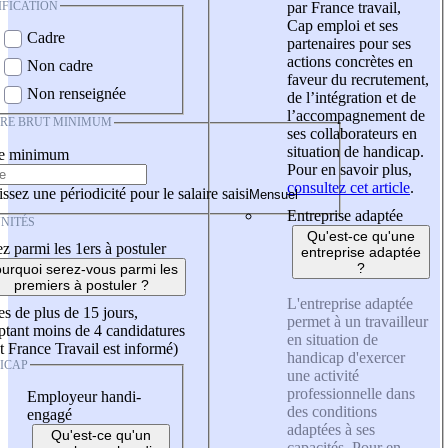
IFICATION
par France travail,
Cap emploi et ses
Cadre
partenaires pour ses
actions concrètes en
Non cadre
faveur du recrutement,
Non renseignée
de l’intégration et de
l’accompagnement de
IRE BRUT MINIMUM
ses collaborateurs en
situation de handicap.
re minimum
Pour en savoir plus,
consultez cet article
.
ssez une périodicité pour le salaire saisi
Entreprise adaptée
NITÉS
Qu'est-ce qu'une
z parmi les 1ers à postuler
entreprise adaptée
?
urquoi serez-vous parmi les
premiers à postuler ?
L'entreprise adaptée
es de plus de 15 jours,
permet à un travailleur
tant moins de 4 candidatures
en situation de
t France Travail est informé)
handicap d'exercer
ICAP
une activité
professionnelle dans
Employeur handi-
des conditions
engagé
adaptées à ses
Qu'est-ce qu'un
capacités. Pour en