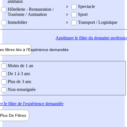
animaux
Spectacle
Hôtellerie - Restauration /
Tourisme / Animation
Sport
Immobilier
Transport / Logistique
Appliquer
le filtre du domaine professi
es filtres liés à l'
Expérience
demandée
ience demandée
Moins de 1 an
De 1 à 3 ans
Plus de 3 ans
Non renseignée
er
le filtre de l'expérience demandée
Plus De
Filtres