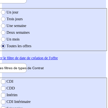
e création de l'offre
Un jour
Trois jours
Une semaine
Deux semaines
Un mois
Toutes les offres
er
le filtre de date de création de l'offre
les filtres de types de
Contrat
de contrat
CDI
CDD
Intérim
CDI Intérimaire