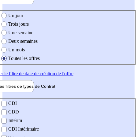
e création de l'offre
Un jour
Trois jours
Une semaine
Deux semaines
Un mois
Toutes les offres
er
le filtre de date de création de l'offre
les filtres de types de
Contrat
de contrat
CDI
CDD
Intérim
CDI Intérimaire