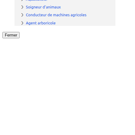
Fermer
Fermer
le détail de l'offre
/
Offre
sur
Offre précéden