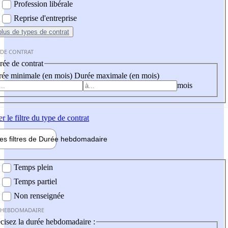
Profession libérale
Reprise d'entreprise
plus
de types de contrat
 DE CONTRAT
ée de contrat
ée minimale (en mois)
Durée maximale (en mois)
mois
er
le filtre du type de contrat
les filtres de
Durée hebdo
madaire
 hebdomadaire
Temps plein
Temps partiel
Non renseignée
 HEBDOMADAIRE
cisez la durée hebdomadaire :