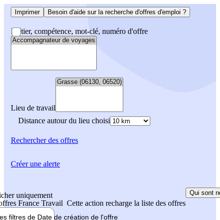
Imprimer
Besoin d'aide sur la recherche d'offres d'emploi ?
Métier, compétence, mot-clé, numéro d'offre
Lieu de travail
Distance autour du lieu choisi
Rechercher
des offres
Créer une alerte
Qui sont n
icher uniquement
 offres France Travail
Cette action recharge la liste des offres
les filtres de
Date de création
de l'offre