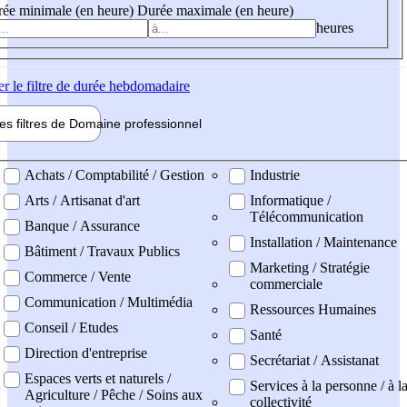
ée minimale (en heure)
Durée maximale (en heure)
heures
er
le filtre de durée hebdomadaire
les filtres de
Domaine pro
fessionnel
ne professionel
Achats / Comptabilité / Gestion
Industrie
Arts / Artisanat d'art
Informatique /
Télécommunication
Banque / Assurance
Installation / Maintenance
Bâtiment / Travaux Publics
Marketing / Stratégie
Commerce / Vente
commerciale
Communication / Multimédia
Ressources Humaines
Conseil / Etudes
Santé
Direction d'entreprise
Secrétariat / Assistanat
Espaces verts et naturels /
Services à la personne / à l
Agriculture / Pêche / Soins aux
collectivité