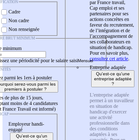
IFICATION
par France travail,
Cap emploi et ses
Cadre
partenaires pour ses
actions concrètes en
Non cadre
faveur du recrutement,
Non renseignée
de l’intégration et de
l’accompagnement de
IRE BRUT MINIMUM
ses collaborateurs en
situation de handicap.
re minimum
Pour en savoir plus,
consultez cet article
.
ssez une périodicité pour le salaire saisi
Entreprise adaptée
NITÉS
Qu'est-ce qu'une
z parmi les 1ers à postuler
entreprise adaptée
?
urquoi serez-vous parmi les
premiers à postuler ?
L'entreprise adaptée
es de plus de 15 jours,
permet à un travailleur
tant moins de 4 candidatures
en situation de
t France Travail est informé)
handicap d'exercer
ICAP
une activité
professionnelle dans
Employeur handi-
des conditions
engagé
adaptées à ses
Qu'est-ce qu'un
capacités. Pour en