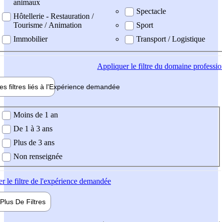
animaux
Spectacle
Hôtellerie - Restauration /
Tourisme / Animation
Sport
Immobilier
Transport / Logistique
Appliquer
le filtre du domaine professi
es filtres liés à l'
Expérience
demandée
ience demandée
Moins de 1 an
De 1 à 3 ans
Plus de 3 ans
Non renseignée
er
le filtre de l'expérience demandée
Plus De
Filtres