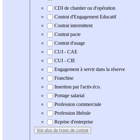
CDI de chantier ou d'opération
Contrat d'Engagement Educatif
Contrat intermittent
Contrat pacte
Contrat d'usage
CUI - CAE
CUI - CIE
Engagement à servir dans la réserve
Franchise
Insertion par l'activ.éco.
Portage salarial
Profession commerciale
Profession libérale
Reprise d'entreprise
Voir plus
de types de contrat