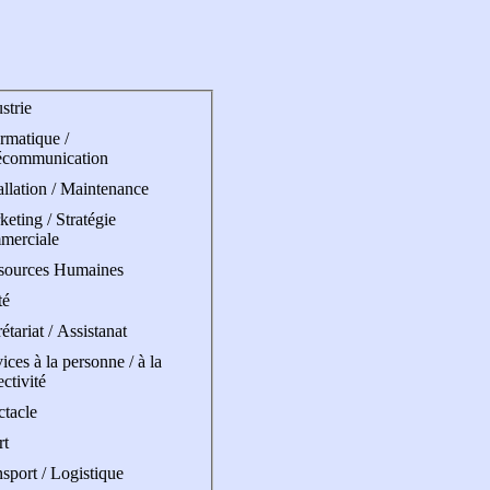
strie
rmatique /
écommunication
allation / Maintenance
eting / Stratégie
merciale
sources Humaines
té
étariat / Assistanat
ices à la personne / à la
ectivité
ctacle
rt
sport / Logistique