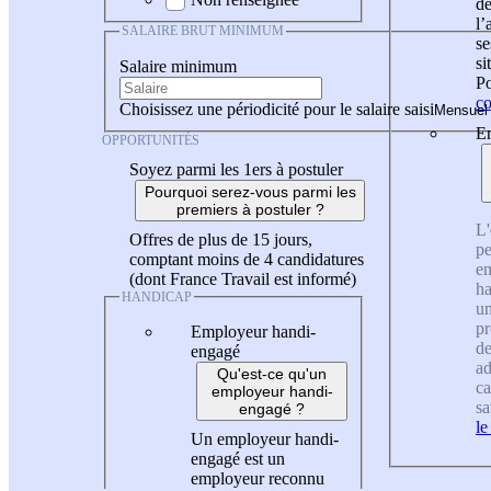
de
l
SALAIRE BRUT MINIMUM
se
si
Salaire minimum
Po
co
Choisissez une périodicité pour le salaire saisi
En
OPPORTUNITÉS
Soyez parmi les 1ers à postuler
Pourquoi serez-vous parmi les
premiers à postuler ?
L'
Offres de plus de 15 jours,
pe
comptant moins de 4 candidatures
en
(dont France Travail est informé)
ha
HANDICAP
un
pr
Employeur handi-
de
engagé
ad
Qu'est-ce qu'un
ca
employeur handi-
sa
engagé ?
le
Un employeur handi-
engagé est un
employeur reconnu