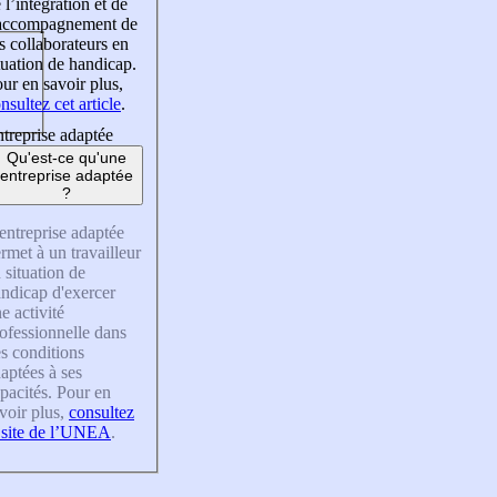
 l’intégration et de
’accompagnement de
s collaborateurs en
tuation de handicap.
ur en savoir plus,
nsultez cet article
.
treprise adaptée
Qu'est-ce qu'une
entreprise adaptée
?
entreprise adaptée
rmet à un travailleur
 situation de
ndicap d'exercer
e activité
ofessionnelle dans
s conditions
aptées à ses
pacités. Pour en
voir plus,
consultez
 site de l’UNEA
.