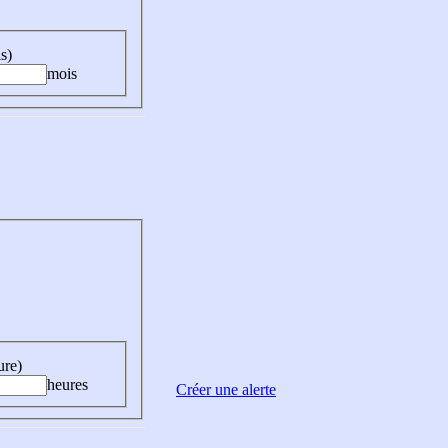
s)
mois
ure)
heures
Créer une alerte