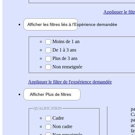
Appliquer
le fil
Afficher les filtres liés à l'
Expérience
demandée
Expérience demandée
Moins de 1 an
De 1 à 3 ans
Plus de 3 ans
Non renseignée
Appliquer
le filtre de l'expérience demandée
Afficher
Plus de
filtres
QUALIFICATION
pa
Ca
Cadre
pa
ac
Non cadre
fa
Non renseignée