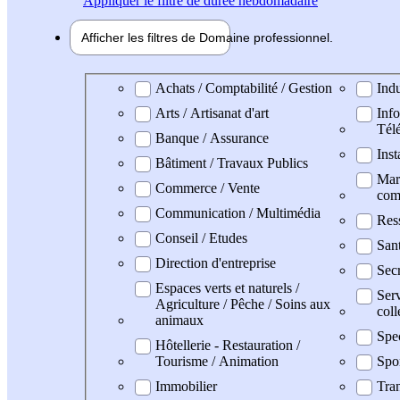
Appliquer
le filtre de durée hebdomadaire
Afficher les filtres de
Domaine pro
fessionnel
Domaine professionel
Achats / Comptabilité / Gestion
Indu
Arts / Artisanat d'art
Info
Tél
Banque / Assurance
Inst
Bâtiment / Travaux Publics
Mark
Commerce / Vente
com
Communication / Multimédia
Res
Conseil / Etudes
San
Direction d'entreprise
Secr
Espaces verts et naturels /
Serv
Agriculture / Pêche / Soins aux
coll
animaux
Spe
Hôtellerie - Restauration /
Tourisme / Animation
Spo
Immobilier
Tran