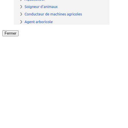
Fermer
Fermer
le détail de l'offre
/
Offre
sur
Offre précéden