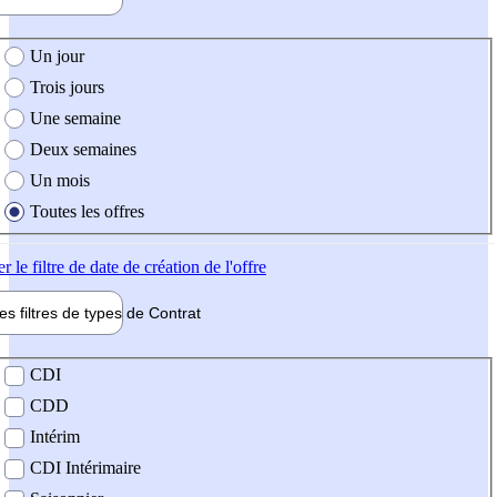
e création de l'offre
Un jour
Trois jours
Une semaine
Deux semaines
Un mois
Toutes les offres
er
le filtre de date de création de l'offre
les filtres de types de
Contrat
de contrat
CDI
CDD
Intérim
CDI Intérimaire