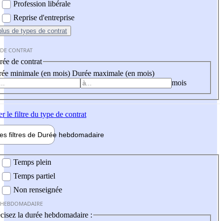
Profession libérale
Reprise d'entreprise
plus
de types de contrat
 DE CONTRAT
ée de contrat
ée minimale (en mois)
Durée maximale (en mois)
mois
er
le filtre du type de contrat
les filtres de
Durée hebdo
madaire
 hebdomadaire
Temps plein
Temps partiel
Non renseignée
 HEBDOMADAIRE
cisez la durée hebdomadaire :