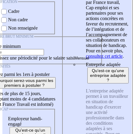
IFICATION
par France travail,
Cap emploi et ses
Cadre
partenaires pour ses
actions concrètes en
Non cadre
faveur du recrutement,
Non renseignée
de l’intégration et de
l’accompagnement de
IRE BRUT MINIMUM
ses collaborateurs en
situation de handicap.
re minimum
Pour en savoir plus,
consultez cet article
.
ssez une périodicité pour le salaire saisi
Entreprise adaptée
NITÉS
Qu'est-ce qu'une
z parmi les 1ers à postuler
entreprise adaptée
?
urquoi serez-vous parmi les
premiers à postuler ?
L'entreprise adaptée
es de plus de 15 jours,
permet à un travailleur
tant moins de 4 candidatures
en situation de
t France Travail est informé)
handicap d'exercer
ICAP
une activité
professionnelle dans
Employeur handi-
des conditions
engagé
adaptées à ses
Qu'est-ce qu'un
capacités. Pour en