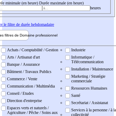
ée minimale (en heure)
Durée maximale (en heure)
heures
er
le filtre de durée hebdomadaire
les filtres de
Domaine pro
fessionnel
ne professionel
Achats / Comptabilité / Gestion
Industrie
Arts / Artisanat d'art
Informatique /
Télécommunication
Banque / Assurance
Installation / Maintenance
Bâtiment / Travaux Publics
Marketing / Stratégie
Commerce / Vente
commerciale
Communication / Multimédia
Ressources Humaines
Conseil / Etudes
Santé
Direction d'entreprise
Secrétariat / Assistanat
Espaces verts et naturels /
Services à la personne / à l
Agriculture / Pêche / Soins aux
collectivité