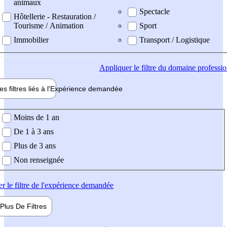
animaux
Spectacle
Hôtellerie - Restauration /
Tourisme / Animation
Sport
Immobilier
Transport / Logistique
Appliquer
le filtre du domaine professi
es filtres liés à l'
Expérience
demandée
ience demandée
Moins de 1 an
De 1 à 3 ans
Plus de 3 ans
Non renseignée
er
le filtre de l'expérience demandée
Plus De
Filtres