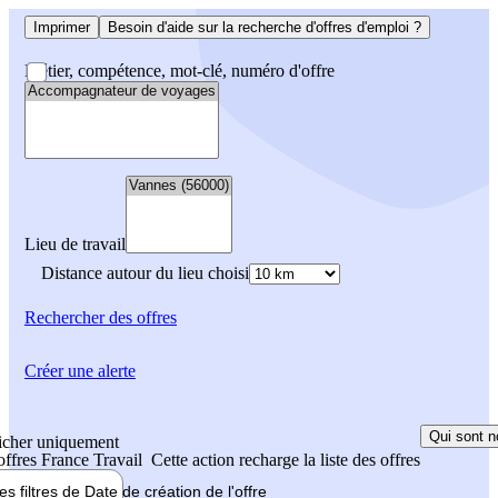
Imprimer
Besoin d'aide sur la recherche d'offres d'emploi ?
Métier, compétence, mot-clé, numéro d'offre
Lieu de travail
Distance autour du lieu choisi
Rechercher
des offres
Créer une alerte
Qui sont n
icher uniquement
 offres France Travail
Cette action recharge la liste des offres
les filtres de
Date de création
de l'offre